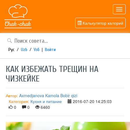
Toggl
navig
Калькулятор калорий
Рус
/
Uzb
/
Узб
|
Войти
КАК ИЗБЕЖАТЬ ТРЕЩИН НА
ЧИЗКЕЙКЕ
Автор:
Axmedjanova Kamola Bobir qizi
Категория:
Кухня и питание
2016-07-20 14:25:03
0
0
6460