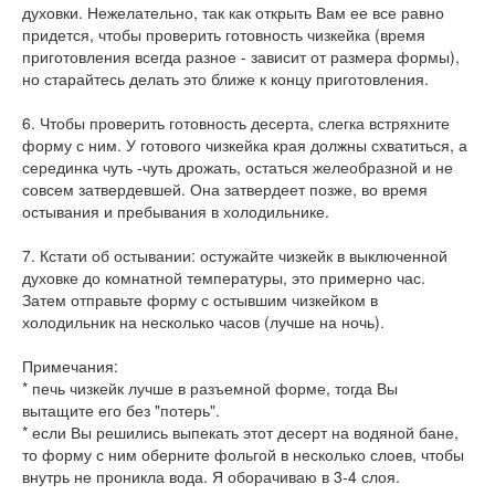
духовки. Нежелательно, так как открыть Вам ее все равно
придется, чтобы проверить готовность чизкейка (время
приготовления всегда разное - зависит от размера формы),
но старайтесь делать это ближе к концу приготовления.
6. Чтобы проверить готовность десерта, слегка встряхните
форму с ним. У готового чизкейка края должны схватиться, а
серединка чуть -чуть дрожать, остаться желеобразной и не
совсем затвердевшей. Она затвердеет позже, во время
остывания и пребывания в холодильнике.
7. Кстати об остывании: остужайте чизкейк в выключенной
духовке до комнатной температуры, это примерно час.
Затем отправьте форму с остывшим чизкейком в
холодильник на несколько часов (лучше на ночь).
Примечания:
* печь чизкейк лучше в разъемной форме, тогда Вы
вытащите его без "потерь".
* если Вы решились выпекать этот десерт на водяной бане,
то форму с ним оберните фольгой в несколько слоев, чтобы
внутрь не проникла вода. Я оборачиваю в 3-4 слоя.