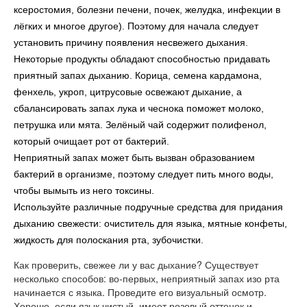
ксеростомия, болезни печени, почек, желудка, инфекции в
лёгких и многое другое). Поэтому для начала следует
установить причину появления несвежего дыхания.
Некоторые продукты обладают способностью придавать
приятный запах дыханию. Корица, семена кардамона,
фенхель, укроп, цитрусовые освежают дыхание, а
сбалансировать запах лука и чеснока поможет молоко,
петрушка или мята. Зелёный чай содержит полифенол,
который очищает рот от бактерий.
Неприятный запах может быть вызван образованием
бактерий в организме, поэтому следует пить много воды,
чтобы вымыть из него токсины.
Используйте различные подручные средства для придания
дыханию свежести: очиститель для языка, мятные конфеты,
жидкость для полоскания рта, зубочистки.
Как проверить, свежее ли у вас дыхание? Существует
несколько способов: во-первых, неприятный запах изо рта
начинается с языка. Проведите его визуальный осмотр.
Хорошо, если язык чистый, имеет розовый оттенок и