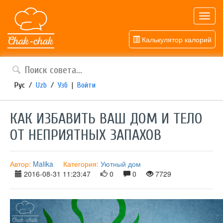
Toggl
navig
Калькулятор калорий
Рус
/
Uzb
/
Узб
|
Войти
КАК ИЗБАВИТЬ ВАШ ДОМ И ТЕЛО
ОТ НЕПРИЯТНЫХ ЗАПАХОВ
Автор:
Malika
Категория:
Уютный дом
2016-08-31 11:23:47
0
0
7729