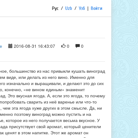
Рус
/
Uzb
/
Узб
|
Войти
е
2016-08-31 16:43:07
0
0
ное, большинство из нас привыкли кушать виноград
ем виде, или делать из него вино. Именно для
его изначально и выращивали, и делают это до сих
Но, конечно, «не вином единым» знаменит
ад. Это вкусная ягода. А, если это ягода, то почему
попробовать сварить из неё варенье или что-то
, чем эта ягода хуже других в этом смысле. Да, ни
Именно поэтому виноград можно пустить и на
е, которое из него получается весьма вкусное. У
ада присутствует свой аромат, который ценители
ак ценят в этом напитке. Этот же аромат он