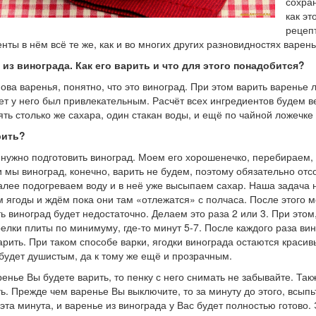
сохран
как эт
рецеп
нты в нём всё те же, как и во многих других разновидностях варень
 из винограда. Как его варить и что для этого понадобится?
нова варенья, понятно, что это виноград. При этом варить варенье 
ет у него был привлекательным. Расчёт всех ингредиентов будем ве
ять столько же сахара, один стакан воды, и ещё по чайной ложечк
рить?
нужно подготовить виноград. Моем его хорошенечко, перебираем,
 мы виноград, конечно, варить не будем, поэтому обязательно отсо
алее подогреваем воду и в неё уже высыпаем сахар. Наша задача н
 ягоды и ждём пока они там «отлежатся» с полчаса. После этого м
ь виноград будет недостаточно. Делаем это раза 2 или 3. При этом
релки плиты по минимуму, где-то минут 5-7. После каждого раза ви
арить. При таком способе варки, ягодки винограда остаются красив
будет душистым, да к тому же ещё и прозрачным.
ренье Вы будете варить, то пенку с него снимать не забывайте. Так
ь. Прежде чем варенье Вы выключите, то за минуту до этого, всыпь
эта минута, и варенье из винограда у Вас будет полностью готово.