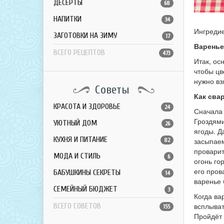
ДЕСЕРТЫ
68
НАПИТКИ
34
Ингредие
ЗАГОТОВКИ НА ЗИМУ
17
Варенье
ВСЕГО РЕЦЕПТОВ
473
Итак, ос
чтобы цв
нужно вз
Советы
Как сва
КРАСОТА И ЗДОРОВЬЕ
24
Сначала 
Гроздями
УЮТНЫЙ ДОМ
26
ягоды. Д
КУХНЯ И ПИТАНИЕ
засыпаем
82
проварит
МОДА И СТИЛЬ
6
огонь го
его пров
БАБУШКИНЫ СЕКРЕТЫ
14
варенье 
СЕМЕЙНЫЙ БЮДЖЕТ
3
Когда ва
всплыват
ВСЕГО СОВЕТОВ
155
Пройдёт 