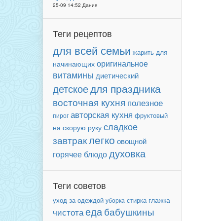
25-09 14:52 Дания
Теги рецептов
для всей семьи
для
жарить
оригинальное
начинающих
витамины
диетический
для праздника
детское
восточная кухня
полезное
авторская кухня
фруктовый
пирог
сладкое
на скорую руку
легко
завтрак
овощной
духовка
горячее блюдо
Теги советов
уход за одеждой
глажка
уборка
стирка
еда
бабушкины
чистота