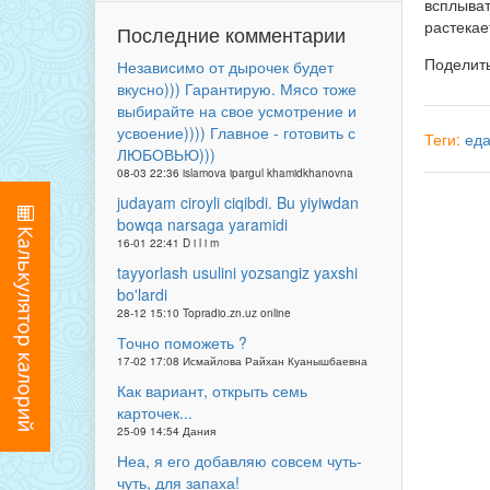
всплыват
растекае
Последние комментарии
Поделит
Независимо от дырочек будет
вкусно))) Гарантирую. Мясо тоже
выбирайте на свое усмотрение и
усвоение)))) Главное - готовить с
Теги:
ед
ЛЮБОВЬЮ)))
08-03 22:36 islamova ipargul khamidkhanovna
judayam ciroyli ciqibdi. Bu yiyiwdan
bowqa narsaga yaramidi
16-01 22:41 D i l i m
tayyorlash usulini yozsangiz yaxshi
bo'lardi
28-12 15:10 Topradio.zn.uz online
Точно поможеть ?
17-02 17:08 Исмайлова Райхан Куанышбаевна
Как вариант, открыть семь
карточек...
25-09 14:54 Дания
Неа, я его добавляю совсем чуть-
чуть, для запаха!