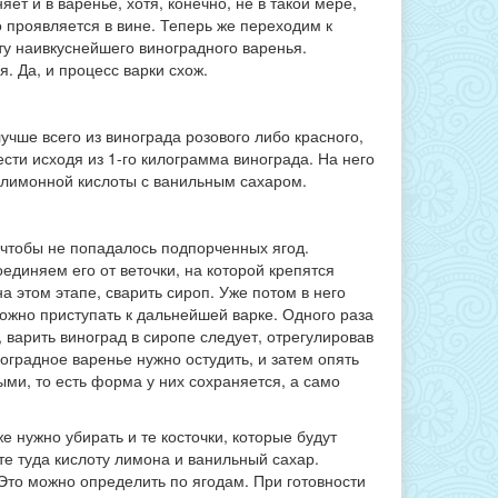
яет и в варенье, хотя, конечно, не в такой мере,
о проявляется в вине. Теперь же переходим к
ту наивкуснейшего виноградного варенья.
я. Да, и процесс варки схож.
лучше всего из винограда розового либо красного,
сти исходя из 1-го килограмма винограда. На него
е лимонной кислоты с ванильным сахаром.
 чтобы не попадалось подпорченных ягод.
единяем его от веточки, на которой крепятся
а этом этапе, сварить сироп. Уже потом в него
ожно приступать к дальнейшей варке. Одного раза
, варить виноград в сиропе следует, отрегулировав
ноградное варенье нужно остудить, и затем опять
ыми, то есть форма у них сохраняется, а само
же нужно убирать и те косточки, которые будут
те туда кислоту лимона и ванильный сахар.
 Это можно определить по ягодам. При готовности