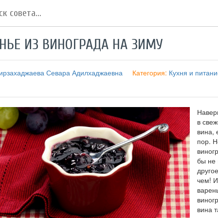
НЬЕ ИЗ ВИНОГРАДА НА ЗИМУ
ирзахаджаева Севара Адилхаджаевна
Категория:
Кухня и питани
Навер
в свеж
вина, 
пор. 
виногр
бы не 
другое
чем! 
варень
виногр
вина т