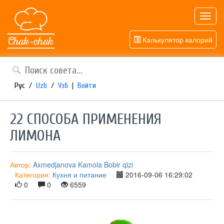
Toggl
navig
Калькулятор калорий
Рус
/
Uzb
/
Узб
|
Войти
22 СПОСОБА ПРИМЕНЕНИЯ
ЛИМОНА
Автор:
Axmedjanova Kamola Bobir qizi
Категория:
Кухня и питание
2016-09-06 16:29:02
0
0
6559