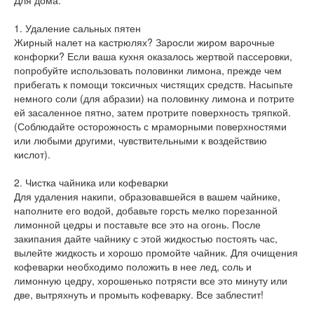
Для дома:
1. Удаление сальных пятен
Жирный налет на кастрюлях? Заросли жиром варочные
конфорки? Если ваша кухня оказалось жертвой пассеровки,
попробуйте использовать половинки лимона, прежде чем
прибегать к помощи токсичных чистящих средств. Насыпьте
немного соли (для абразии) на половинку лимона и потрите
ей засаленное пятно, затем протрите поверхность тряпкой.
(Соблюдайте осторожность с мраморными поверхностями
или любыми другими, чувствительными к воздействию
кислот).
2. Чистка чайника или кофеварки
Для удаления накипи, образовавшейся в вашем чайнике,
наполните его водой, добавьте горсть мелко порезанной
лимонной цедры и поставьте все это на огонь. После
закипания дайте чайнику с этой жидкостью постоять час,
вылейте жидкость и хорошо промойте чайник. Для очищения
кофеварки необходимо положить в нее лед, соль и
лимонную цедру, хорошенько потрясти все это минуту или
две, вытряхнуть и промыть кофеварку. Все заблестит!