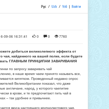
Рус
/
Uzb
/
Узб
|
Войти
6-09-06 16:31:41
0
0
7760
ожете добиться великолепного эффекта от
о чая, найденного на вашей полке, если будете
овать ГЛАВНЫМ ПРИНЦИПАМ ЗАВАРИВАНИЯ
алению, в наше время чаем принято называть все,
аливается кипятком. Проведенный недавно опрос
 жителей Великобритании показал, что даже
ые англичане, народ, у которого чаепитие
чески в крови, и те предпочитают пить чай в
ках – так удобнее и привычнее.
сается вкуса настоящего крупнолистового чая,