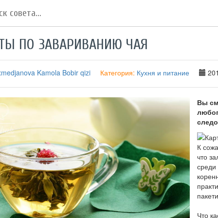
ТЫ ПО ЗАВАРИВАНИЮ ЧАЯ
medjanova Kamola Bobir qizi
Категория:
Кухня и питание
201
Вы см
любог
след
К сож
что з
среди
коренн
практи
пакети
Что ка