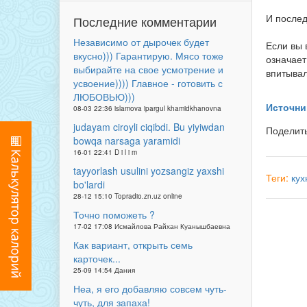
И после
Последние комментарии
Независимо от дырочек будет
Если вы 
вкусно))) Гарантирую. Мясо тоже
означает
выбирайте на свое усмотрение и
впитывал
усвоение)))) Главное - готовить с
ЛЮБОВЬЮ)))
Источни
08-03 22:36 islamova ipargul khamidkhanovna
judayam ciroyli ciqibdi. Bu yiyiwdan
Поделит
bowqa narsaga yaramidi
16-01 22:41 D i l i m
tayyorlash usulini yozsangiz yaxshi
Теги:
кух
bo'lardi
28-12 15:10 Topradio.zn.uz online
Точно поможеть ?
17-02 17:08 Исмайлова Райхан Куанышбаевна
Как вариант, открыть семь
карточек...
25-09 14:54 Дания
Неа, я его добавляю совсем чуть-
чуть, для запаха!