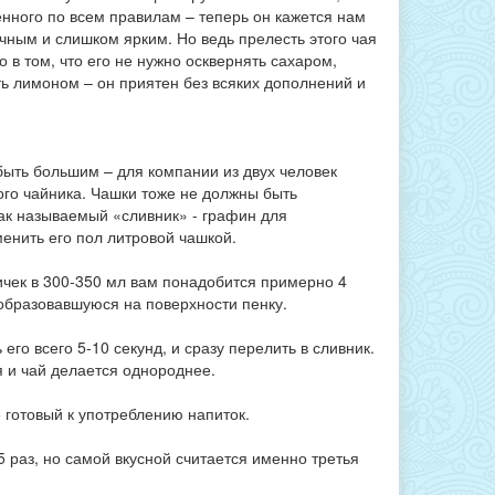
енного по всем правилам – теперь он кажется нам
чным и слишком ярким. Но ведь прелесть этого чая
 в том, что его не нужно осквернять сахаром,
ть лимоном – он приятен без всяких дополнений и
быть большим – для компании из двух человек
ого чайника. Чашки тоже не должны быть
ак называемый «сливник» - графин для
енить его пол литровой чашкой.
ничек в 300-350 мл вам понадобится примерно 4
 образовавшуюся на поверхности пенку.
го всего 5-10 секунд, и сразу перелить в сливник.
 и чай делается однороднее.
е готовый к употреблению напиток.
5 раз, но самой вкусной считается именно третья