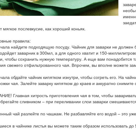
завар
необы
именно
заеда
т мягкое послевкусие, как хороший коньяк.
овные правила:
ачала найдите подходящую посуду. Чайник для заварки не должен 
одойдет заварник в 300мл, а для одного хватит и 150-миллилитров
, чтобы сохранить нужную температуру. А еще вам понадобится т
ия свежего отфильтрованного чая. Впрочем, вы вполне можете зам
ачала обдайте чайник кипятком изнутри, чтобы согреть его. На чай
ожки чая. Залейте заварку кипятком до краев и аккуратно снимите
НИЕ! Главная хитрость приготовления чая в том, чтобы заваривать е
брегайте сливником – при переливании слои заварки смешиваются
енный чай разлейте по чашкам. Не разбавляйте его водой – это уж
шиеся в чайнике листья вы можете таким образом использовать до 