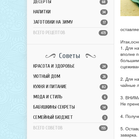
ДЕСЕРТЫ
68
НАПИТКИ
34
ЗАГОТОВКИ НА ЗИМУ
17
оставляе
ВСЕГО РЕЦЕПТОВ
473
Итак,осн
1. Для н
вполне п
Советы
большими
КРАСОТА И ЗДОРОВЬЕ
сцеживан
24
УЮТНЫЙ ДОМ
26
2. Для н
чайные л
КУХНЯ И ПИТАНИЕ
82
МОДА И СТИЛЬ
3. ВНИМА
6
Не прене
БАБУШКИНЫ СЕКРЕТЫ
14
4. Получ
СЕМЕЙНЫЙ БЮДЖЕТ
3
ВСЕГО СОВЕТОВ
5. Остав
155
заварка.