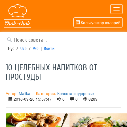
Toggl
navig
Калькулятор калорий
Рус
/
Uzb
/
Узб
|
Войти
10 ЦЕЛЕБНЫХ НАПИТКОВ ОТ
ПРОСТУДЫ
Автор:
Malika
Категория:
Красота и здоровье
2016-09-20 15:57:47
0
0
8289