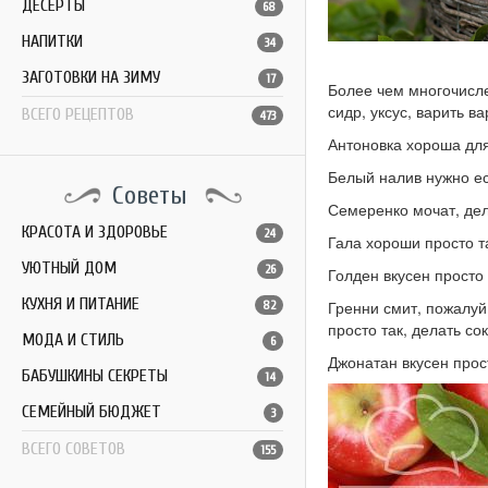
ДЕСЕРТЫ
68
НАПИТКИ
34
ЗАГОТОВКИ НА ЗИМУ
17
Более чем многочисле
сидр, уксус, варить в
ВСЕГО РЕЦЕПТОВ
473
Антоновка хороша для
Белый налив нужно ес
Советы
Семеренко мочат, дел
КРАСОТА И ЗДОРОВЬЕ
24
Гала хороши просто та
УЮТНЫЙ ДОМ
26
Голден вкусен просто
КУХНЯ И ПИТАНИЕ
Гренни смит, пожалуй
82
просто так, делать сок
МОДА И СТИЛЬ
6
Джонатан вкусен прос
БАБУШКИНЫ СЕКРЕТЫ
14
СЕМЕЙНЫЙ БЮДЖЕТ
3
ВСЕГО СОВЕТОВ
155