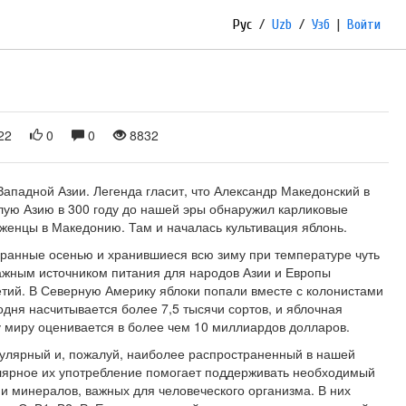
Рус
/
Uzb
/
Узб
|
Войти
22
0
0
8832
Западной Азии. Легенда гласит, что Александр Македонский в
лую Азию в 300 году до нашей эры обнаружил карликовые
аженцы в Македонию. Там и началась культивация яблонь.
бранные осенью и хранившиеся всю зиму при температуре чуть
ажным источником питания для народов Азии и Европы
етий. В Северную Америку яблоки попали вместе с колонистами
годня насчитывается более 7,5 тысячи сортов, и яблочная
у миру оценивается в более чем 10 миллиардов долларов.
пулярный и, пожалуй, наиболее распространенный в нашей
улярное их употребление помогает поддерживать необходимый
и минералов, важных для человеческого организма. В них