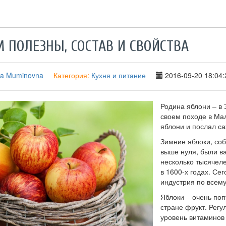
М ПОЛЕЗНЫ, СОСТАВ И СВОЙСТВА
ra Muminovna
Категория:
Кухня и питание
2016-09-20 18:04:
Родина яблони – в 
своем походе в Ма
яблони и послал с
Зимние яблоки, со
выше нуля, были в
несколько тысячел
в 1600-х годах. Се
индустрия по всем
Яблоки – очень по
стране фрукт. Рег
уровень витаминов 