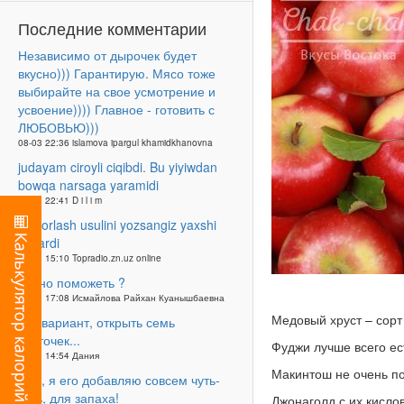
Последние комментарии
Независимо от дырочек будет
вкусно))) Гарантирую. Мясо тоже
выбирайте на свое усмотрение и
усвоение)))) Главное - готовить с
ЛЮБОВЬЮ)))
08-03 22:36 islamova ipargul khamidkhanovna
judayam ciroyli ciqibdi. Bu yiyiwdan
bowqa narsaga yaramidi
16-01 22:41 D i l i m
tayyorlash usulini yozsangiz yaxshi
bo'lardi
28-12 15:10 Topradio.zn.uz online
Точно поможеть ?
17-02 17:08 Исмайлова Райхан Куанышбаевна
Медовый хруст – сорт
Как вариант, открыть семь
карточек...
Фуджи лучше всего ес
25-09 14:54 Дания
Макинтош не очень по
Неа, я его добавляю совсем чуть-
чуть, для запаха!
Джонаголд с их кисло