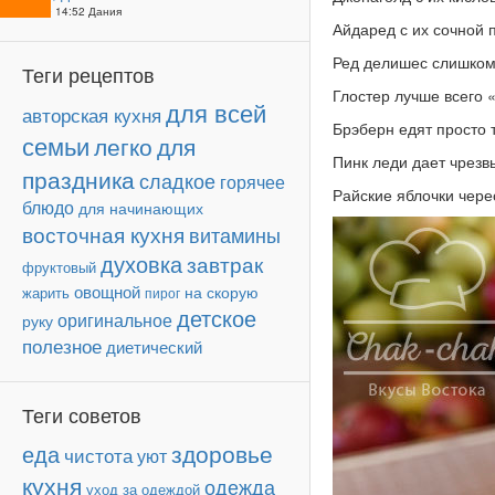
25-09 14:52 Дания
Айдаред с их сочной 
Ред делишес слишком 
Теги рецептов
Глостер лучше всего «
для всей
авторская кухня
Брэберн едят просто т
семьи
легко
для
Пинк леди дает чрезв
праздника
сладкое
горячее
Райские яблочки чере
блюдо
для начинающих
восточная кухня
витамины
духовка
завтрак
фруктовый
овощной
на скорую
жарить
пирог
детское
оригинальное
руку
полезное
диетический
Теги советов
здоровье
еда
чистота
уют
кухня
одежда
уход за одеждой