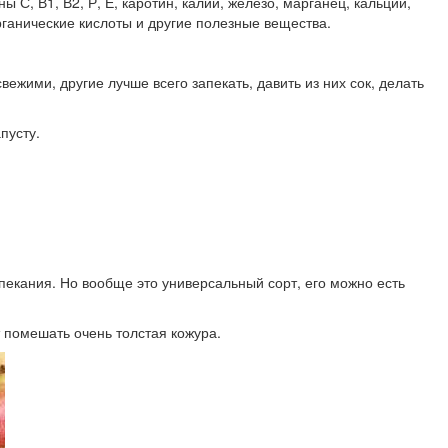
ы С, В1, В2, Р, Е, каротин, калий, железо, марганец, кальций,
рганические кислоты и другие полезные вещества.
жими, другие лучше всего запекать, давить из них сок, делать
пусту.
пекания. Но вообще это универсальный сорт, его можно есть
 помешать очень толстая кожура.