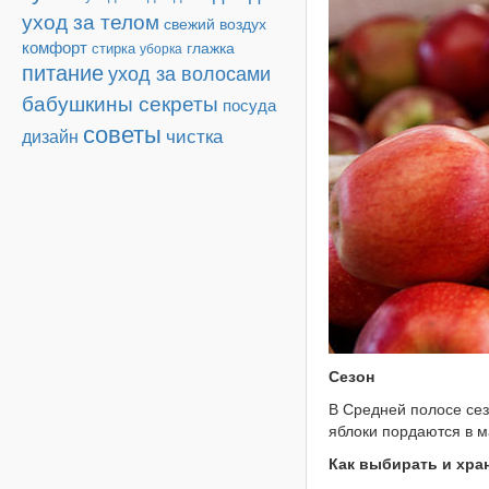
уход за телом
свежий воздух
комфорт
глажка
стирка
уборка
питание
уход за волосами
бабушкины секреты
посуда
советы
чистка
дизайн
Сезон
В Средней полосе сез
яблоки пордаются в м
Как выбирать и хра