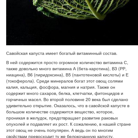
Савойская капуста имеет богатый витаминный состав.
В ней содержится просто огромное количество витамина С,
также довольно много витамина А (бета-каротина), В3 (РР,
ниацина), В6 (пиридоксина), В5 (пантотеновой кислоты) и Е
(токоферола). Среди минералов богат этот овощ солями
калия, кальция, фосфора, магния и натрия. Также он
содержит много сахаров, белка, клетчатки, фитонцидов и
горчичных масел. Во второй половине 20 века был сделано
удивительно открытие. Оказалось, что в савойской капусте в
большом количестве содержится вещество, которое,
проникая в желудок, предотвращает развитие раковых
опухолей и подавляет их рост. К сожалению, в нашей стране
этот овощ не очень популярен. А ведь он по многим
свойствам превосходит ту же белокочанную капусту.