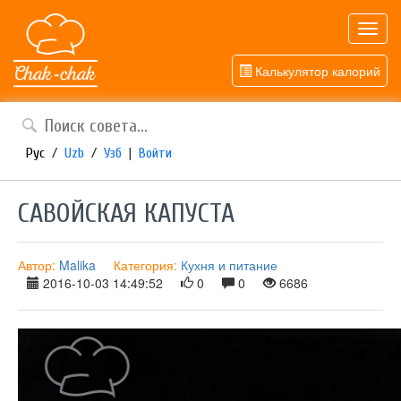
Toggl
navig
Калькулятор калорий
Рус
/
Uzb
/
Узб
|
Войти
САВОЙСКАЯ КАПУСТА
Автор:
Malika
Категория:
Кухня и питание
2016-10-03 14:49:52
0
0
6686