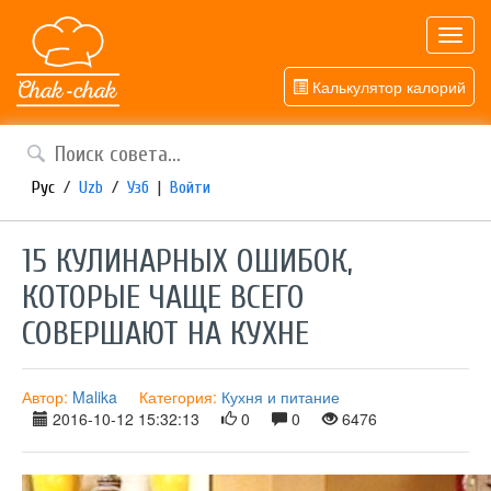
Toggl
navig
Калькулятор калорий
Рус
/
Uzb
/
Узб
|
Войти
15 КУЛИНАРНЫХ ОШИБОК,
КОТОРЫЕ ЧАЩЕ ВСЕГО
СОВЕРШАЮТ НА КУХНЕ
Автор:
Malika
Категория:
Кухня и питание
2016-10-12 15:32:13
0
0
6476