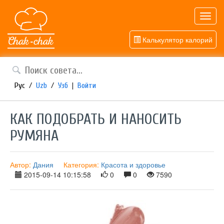
Toggl
navig
Калькулятор калорий
Рус
/
Uzb
/
Узб
|
Войти
КАК ПОДОБРАТЬ И НАНОСИТЬ
РУМЯНА
Автор:
Дания
Категория:
Красота и здоровье
2015-09-14 10:15:58
0
0
7590