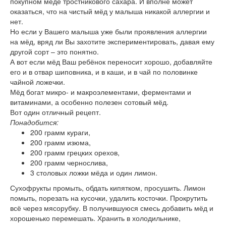
покупном мёде тростникового сахара. И вполне может
оказаться, что на чистый мёд у малыша никакой аллергии и
нет.
Но если у Вашего малыша уже были проявления аллергии
на мёд, вряд ли Вы захотите экспериментировать, давая ему
другой сорт – это понятно.
А вот если мёд Ваш ребёнок переносит хорошо, добавляйте
его и в отвар шиповника, и в каши, и в чай по половинке
чайной ложечки.
Мёд богат микро- и макроэлементами, ферментами и
витаминами, а особенно полезен сотовый мёд.
Вот один отличный рецепт.
Понадобится:
200 грамм кураги,
200 грамм изюма,
200 грамм грецких орехов,
200 грамм чернослива,
3 столовых ложки мёда и один лимон.
Сухофрукты промыть, обдать кипятком, просушить. Лимон
помыть, порезать на кусочки, удалить косточки. Прокрутить
всё через мясорубку. В получившуюся смесь добавить мёд и
хорошенько перемешать. Хранить в холодильнике,