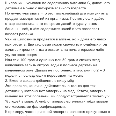
Шиповник – чемпион по содержанию витамина С, давать его
детишкам можно с четырёхмесячного возраста.
Но нужно учитывать, что этот полезнейший для иммунитета
продукт выводит калий из организма. Поэтому если даёте
отвар шиповника, в то же время давайте курагу, изюм,
бананы – всё, в чём содержится калий и что позволяет
возраст ребёнка.
Чай из шиповника продаётся в аптеке, но и дома его легко
приготовить. Две столовые ложки свежих или сушёных ягод
залить литром кипятка и оставить на ночь в термосе либо
укутав полотенцем.
Или так: 100 грамм сушёных или 50 грамм свежих ягод
шиповника залить литром воды и полчаса держать на
медленном огне. Давать не постоянно, а курсами по 2 – 3
недели с последующим перерывом на месяц.
2. Вместо сахара добавлять в пищу мёд
Это правило, конечно, действительно только для тех
детишек, у которых нет аллергии на мёд. Кстати, аллергия
именно на этот полезнейший продукт встречается только у 2
% людей в мире. А миф о гипераллергенности мёда вызван
его массовыми фальсификациями.
К примеру, часто причиной аллергии является присутствие в