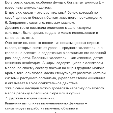
Во-вторых, орехи, особенно фундук, богаты витамином Е –
известным антиоксидантом.
В-третьих, орехи – это растительный белок, который по
своей ценности близок к белкам животного происхождения.
6. Заправлять салаты оливковым маслом.
Древние греки называли оливковое масло «жидким
золотом». Было время, когда это масло использовали в
качестве валюты.
Оно почти полностью состоит из ненасыщенных жирных
кислот, которые снижают уровень вредного холестерина в
крови и не влияют на содержание в организме его полезной
разновидности. Полезный холестерин, как известно, детям
жизненно необходим. А жиры, содержащиеся в оливковом
масле, по своему составу похожи на жиры грудного молока.
Кроме того, оливковое масло стимулирует развитие костной
системы растущего организма, укрепляет стенки кишечника
и оказывает мягкое слабительное действие.
Уже с семи месяцев можно добавлять капельку оливкового
масла ребёнку в овощное пюре или в супчик.
7. Держать в норме кишечник.
Кишечник выполняет иммунногенную функцию –
стимулирует выработку иммуноглобулина и
иммунокомпетентных клеток. Большинство полезных