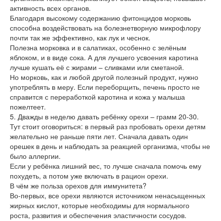
активность всех органов.
Благодаря высокому содержанию фитонцидов морковь
способна воздействовать на болезнетворную микрофлору
почти так же эффективно, как лук и чеснок.
Полезна морковка и в салатиках, особенно с зелёным
яблоком, и в виде сока. А для лучшего усвоения каротина
лучше кушать её с жирами – сливками или сметаной.
Но морковь, как и любой другой полезный продукт, нужно
употреблять в меру. Если переборщить, печень просто не
справится с переработкой каротина и кожа у малыша
пожелтеет.
5. Дважды в неделю давать ребёнку орехи – грамм 20-30.
Тут стоит оговориться: в первый раз пробовать орехи детям
желательно не раньше пяти лет. Сначала давать один
орешек в день и наблюдать за реакцией организма, чтобы не
было аллергии.
Если у ребёнка лишний вес, то лучше сначала помочь ему
похудеть, а потом уже включать в рацион орехи.
В чём же польза орехов для иммунитета?
Во-первых, все орехи являются источником ненасыщенных
жирных кислот, которые необходимы для нормального
роста, развития и обеспечения эластичности сосудов.