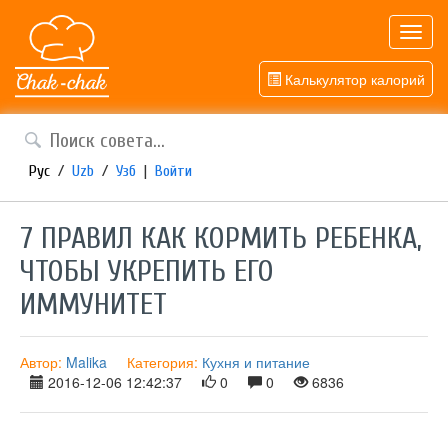
Toggl
navig
Калькулятор калорий
Рус
/
Uzb
/
Узб
|
Войти
7 ПРАВИЛ КАК КОРМИТЬ РЕБЕНКА,
ЧТОБЫ УКРЕПИТЬ ЕГО
ИММУНИТЕТ
Автор:
Malika
Категория:
Кухня и питание
2016-12-06 12:42:37
0
0
6836