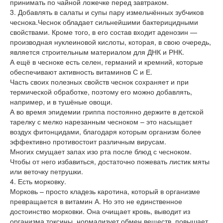
принимать по чайной ложечке перед завтраком.
3. Добавлять в салаты и супы пару измельчённых зубчиков
чеснока.Чеснок обладает сильнейшими бактерицидными
свойствами. Кроме того, в его состав входит аденозин —
производная нуклеиновой кислоты, которая, в свою очередь,
является строительным материалом для ДНК и РНК.
А ещё в чесноке есть селен, германий и кремний, которые
обеспечивают активность витаминов С и Е.
Часть своих полезных свойств чеснок сохраняет и при
термической обработке, поэтому его можно добавлять,
например, и в тушёные овощи.
А во время эпидемии гриппа постоянно держите в детской
тарелку с мелко нарезанным чесноком – это насыщает
воздух фитонцидами, благодаря которым организм более
эффективно противостоит различным вирусам.
Многих смущает запах изо рта после блюд с чесноком.
Чтобы от него избавиться, достаточно пожевать листик мяты
или веточку петрушки.
4. Есть морковку.
Морковь – просто кладезь каротина, который в организме
превращается в витамин А. Но это не единственное
достоинство морковки. Она очищает кровь, выводит из
организма токсины, нормализует обмен веществ, повышает