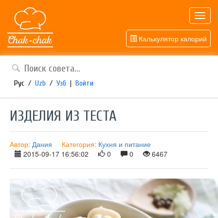
Toggl
navig
Калькулятор калорий
Рус
/
Uzb
/
Узб
|
Войти
ИЗДЕЛИЯ ИЗ ТЕСТА
Автор:
Дания
Категория:
Кухня и питание
2015-09-17 16:56:02
0
0
6467