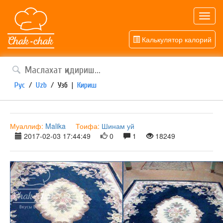
Toggl
navig
Калькулятор калорий
Рус
/
Uzb
/
Узб
|
Кириш
Муаллиф:
Malika
Тоифа:
Шинам уй
2017-02-03 17:44:49
0
1
18249