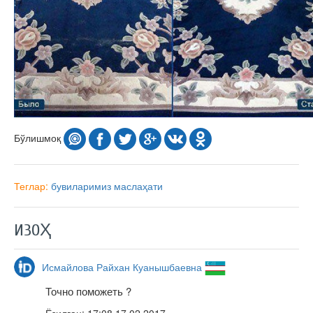
Бўлишмоқ
Теглар:
бувиларимиз маслаҳати
ИЗОҲ
Исмайлова Райхан Куанышбаевна
Точно поможеть ?
Ёзилган:
17:08 17.02.2017