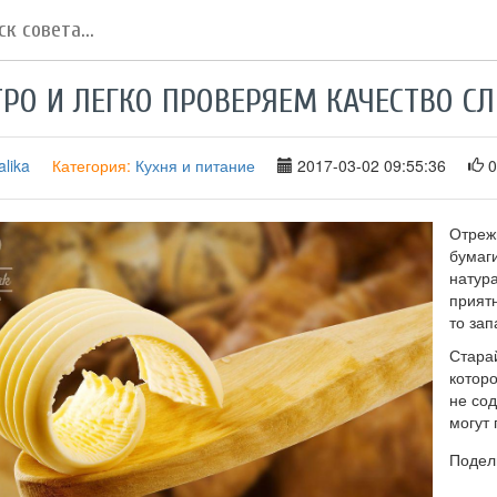
РО И ЛЕГКО ПРОВЕРЯЕМ КАЧЕСТВО С
lika
Категория:
Кухня и питание
2017-03-02 09:55:36
0
Отрежь
бумаг
натура
прият
то за
Стара
котор
не со
могут 
Подел