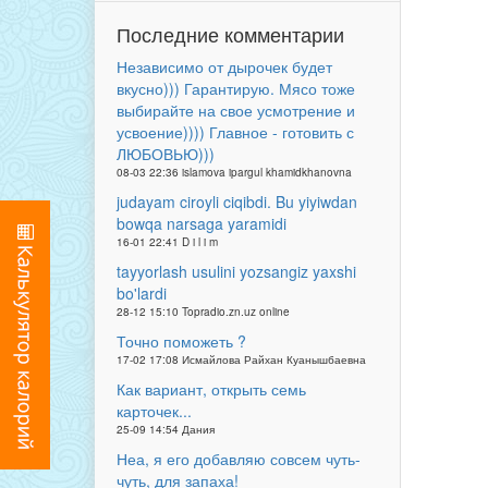
Последние комментарии
Независимо от дырочек будет
вкусно))) Гарантирую. Мясо тоже
выбирайте на свое усмотрение и
усвоение)))) Главное - готовить с
ЛЮБОВЬЮ)))
08-03 22:36 islamova ipargul khamidkhanovna
judayam ciroyli ciqibdi. Bu yiyiwdan
bowqa narsaga yaramidi
16-01 22:41 D i l i m
tayyorlash usulini yozsangiz yaxshi
bo'lardi
28-12 15:10 Topradio.zn.uz online
Точно поможеть ?
17-02 17:08 Исмайлова Райхан Куанышбаевна
Как вариант, открыть семь
карточек...
25-09 14:54 Дания
Неа, я его добавляю совсем чуть-
чуть, для запаха!