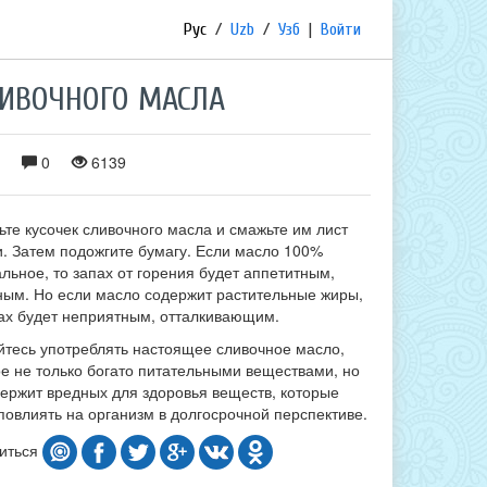
Рус
/
Uzb
/
Узб
|
Войти
ЛИВОЧНОГО МАСЛА
0
6139
те кусочек сливочного масла и смажьте им лист
и. Затем подожгите бумагу. Если масло 100%
льное, то запах от горения будет аппетитным,
ным. Но если масло содержит растительные жиры,
пах будет неприятным, отталкивающим.
йтесь употреблять настоящее сливочное масло,
ое не только богато питательными веществами, но
держит вредных для здоровья веществ, которые
повлиять на организм в долгосрочной перспективе.
иться