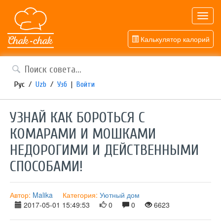
Toggl
navig
Калькулятор калорий
Рус
/
Uzb
/
Узб
|
Войти
УЗНАЙ КАК БОРОТЬСЯ С
КОМАРАМИ И МОШКАМИ
НЕДОРОГИМИ И ДЕЙСТВЕННЫМИ
СПОСОБАМИ!
Автор:
Malika
Категория:
Уютный дом
2017-05-01 15:49:53
0
0
6623