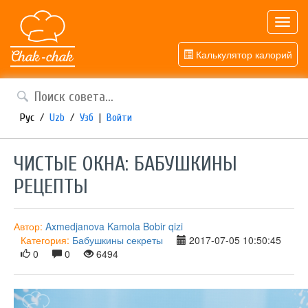
Toggl
navig
Калькулятор калорий
Рус
/
Uzb
/
Узб
|
Войти
ЧИСТЫЕ ОКНА: БАБУШКИНЫ
РЕЦЕПТЫ
Автор:
Axmedjanova Kamola Bobir qizi
Категория:
Бабушкины секреты
2017-07-05 10:50:45
0
0
6494