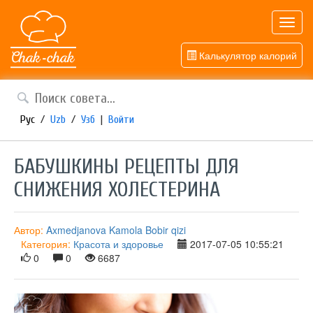
Toggl
navig
Калькулятор калорий
Рус
/
Uzb
/
Узб
|
Войти
БАБУШКИНЫ РЕЦЕПТЫ ДЛЯ
СНИЖЕНИЯ ХОЛЕСТЕРИНА
Автор:
Axmedjanova Kamola Bobir qizi
Категория:
Красота и здоровье
2017-07-05 10:55:21
0
0
6687