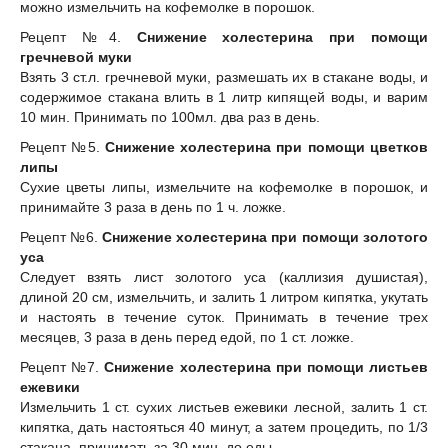
можно измельчить на кофемолке в порошок.
Рецепт №4.
Снижение холестерина при помощи
гречневой муки
Взять 3 ст.л. гречневой муки, размешать их в стакане воды, и
содержимое стакана влить в 1 литр кипящей воды, и варим
10 мин. Принимать по 100мл. два раз в день.
Рецепт №5.
Снижение холестерина при помощи цветков
липы
Сухие цветы липы, измельчите на кофемолке в порошок, и
принимайте 3 раза в день по 1 ч. ложке.
Рецепт №6.
Снижение холестерина при помощи золотого
уса
Следует взять лист золотого уса (каллизия душистая),
длиной 20 см, измельчить, и залить 1 литром кипятка, укутать
и настоять в течение суток. Принимать в течение трех
месяцев, 3 раза в день перед едой, по 1 ст. ложке.
Рецепт №7.
Снижение холестерина при помощи листьев
ежевики
Измельчить 1 ст. сухих листьев ежевики лесной, залить 1 ст.
кипятка, дать настояться 40 минут, а затем процедить, по 1/3
стакана, принимать за 30 мин. до еды.