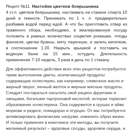
Рецепт №11.
Настойки цветков боярышника
4 ст.л. цветков боярышника, настаивать на стакане спирта 10
дней в темноте. Принимать по 1 ч. л. предварительно
разбавив водой перед едой. А что бы приготовить отвар из
травяного сбора, необходимо, в эмалированную посуду
положить в равных количествах соцветия ромашки, плоды
фенхеля, цветки бузины, мяту перечную, и залить кипятком,
в соотношении 1:20. Накрыть крышкой и поставить на
водяную баню на 15 мин., остудить. Длительность
применения 7-10 недель, 3 раза в день по 1 стакану.
Для эффективного действия всех этих рецептов потребуется
также выполнение диеты, исключающей продукты
содержащие холестерин, как например, сливочное масло и
жирный творог, яичный желток и жирные мясные продукты.
Следует постараться насытить свой рацион фруктами и
овощами, богатыми тартроновой кислотой, которая тормозит
образование холестерина. Она содержится в грушах и айве,
моркови и редисе, помидорах и огурцах. От вас потребуется
активизировать физические нагрузки, изменить образ жизни.
И только применяя в комплексе эти методы, вы получите
желаемый результат – здоровые сосуды, здоровое сердце, и