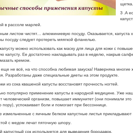
щетка
3 .А е
капуст
й в рассоле марлей.
тным листом чистят… алюминиевую посуду. Оказывается, капуста 
ы посуду следует протереть мяягкой фланелью.
 капусту можно использовать как маску для лица для кожи с повыш
ю капусту. Ее достаточно накладывать раз в неделю, накрыв салфе
мазать кремом.
о еще не всё, на что способна любимая закуска! Наверняка многие
я. Разработаны даже специальные диеты на этом продукте.
чки из сока квашеной капусты восстановят прочность ногтей.
ьно популярно применение капусты в народной медицине. Уже наши
т человеческий организм, повышает иммунитет (они понимали это 
 пору), успокаивает боли и помогает при бессоннице.
е измельченные с яичным белком капустные листья прикладывают 
стой с медом лечат пяточную шпору.
й капустный сок используется для выведения бородавок.