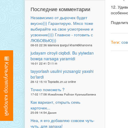
12. Удив
Последние комментарии
особенно
Независимо от дырочек будет
Поделит
вкусно))) Гарантирую. Мясо тоже
выбирайте на свое усмотрение и
усвоение)))) Главное - готовить с
ЛЮБОВЬЮ)))
Теги:
сов
08-03 22:36 islamova ipargul khamidkhanovna
judayam ciroyli ciqibdi. Bu yiyiwdan
bowqa narsaga yaramidi
16-01 22:41 D i l i m
tayyorlash usulini yozsangiz yaxshi
bo'lardi
28-12 15:10 Topradio.zn.uz online
Точно поможеть ?
17-02 17:08 Исмайлова Райхан Куанышбаевна
Как вариант, открыть семь
карточек...
25-09 14:54 Дания
Неа, я его добавляю совсем чуть-
чуть, для запаха!