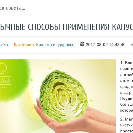
БЫЧНЫЕ СПОСОБЫ ПРИМЕНЕНИЯ КАПУ
lika
Категория:
Красота и здоровье
2017-08-02 14:48:40
1. Бла
очист
англи
этом г
вредн
в заг
Неудив
больш
котора
2. Мал
чистки
просто