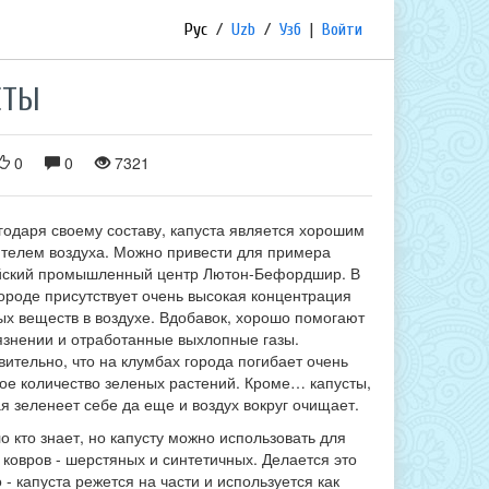
Рус
/
Uzb
/
Узб
|
Войти
СТЫ
0
0
7321
годаря своему составу, капуста является хорошим
ителем воздуха. Можно привести для примера
йский промышленный центр Лютон-Бефордшир. В
ороде присутствует очень высокая концентрация
ых веществ в воздухе. Вдобавок, хорошо помогают
рязнении и отработанные выхлопные газы.
ительно, что на клумбах города погибает очень
ое количество зеленых растений. Кроме… капусты,
я зеленеет себе да еще и воздух вокруг очищает.
о кто знает, но капусту можно использовать для
 ковров - шерстяных и синтетичных. Делается это
 - капуста режется на части и используется как