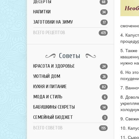
ДЕСЕРТЫ
68
НАПИТКИ
34
ЗАГОТОВКИ НА ЗИМУ
17
смоченно
ВСЕГО РЕЦЕПТОВ
473
4. Капус
процедур
5. Также
Советы
квашенну
нужно на
КРАСОТА И ЗДОРОВЬЕ
24
6. Но эт
УЮТНЫЙ ДОМ
26
похудени
КУХНЯ И ПИТАНИЕ
7. Ванно
82
8. Довол
МОДА И СТИЛЬ
6
укрепляе
БАБУШКИНЫ СЕКРЕТЫ
14
холодную
СЕМЕЙНЫЙ БЮДЖЕТ
3
9. Свежи
10. Капу
ВСЕГО СОВЕТОВ
155
11. Сыро