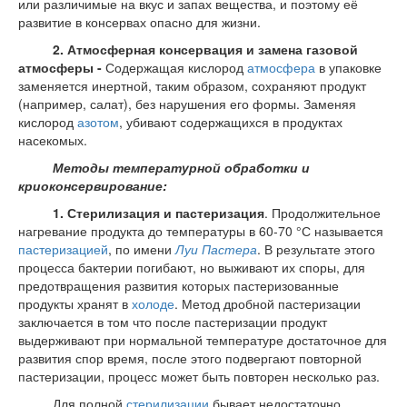
или различимые на вкус и запах вещества, и поэтому её
развитие в консервах опасно для жизни.
2. Атмосферная консервация и замена газовой
атмосферы -
Содержащая кислород
атмосфера
в упаковке
заменяется инертной, таким образом, сохраняют продукт
(например, салат), без нарушения его формы. Заменяя
кислород
азотом
, убивают содержащихся в продуктах
насекомых.
Методы температурной обработки и
криоконсервирование:
1.
Стерилизация и пастеризация
. Продолжительное
нагревание продукта до температуры в 60-70 °С называется
пастеризацией
, по имени
Луи Пастера
. В результате этого
процесса бактерии погибают, но выживают их споры, для
предотвращения развития которых пастеризованные
продукты хранят в
холоде
. Метод дробной пастеризации
заключается в том что после пастеризации продукт
выдерживают при нормальной температуре достаточное для
развития спор время, после этого подвергают повторной
пастеризации, процесс может быть повторен несколько раз.
Для полной
стерилизации
бывает недостаточно