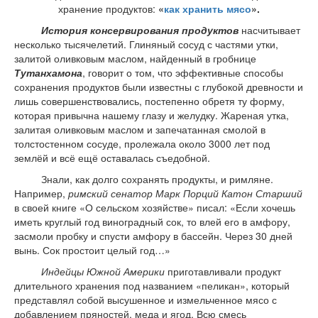
хранение продуктов:
«
как хранить мясо
».
История консервирования продуктов
насчитывает
несколько тысячелетий. Глиняный сосуд с частями утки,
залитой оливковым маслом, найденный в гробнице
Тутанхамона
, говорит о том, что эффективные способы
сохранения продуктов были известны с глубокой древности и
лишь совершенствовались, постепенно обретя ту форму,
которая привычна нашему глазу и желудку. Жареная утка,
залитая оливковым маслом и запечатанная смолой в
толстостенном сосуде, пролежала около 3000 лет под
землёй и всё ещё оставалась съедобной.
Знали, как долго сохранять продукты, и римляне.
Например,
римский сенатор Марк Порций Катон
Старший
в своей книге «О сельском хозяйстве» писал: «Если хочешь
иметь круглый год виноградный сок, то влей его в амфору,
засмоли пробку и спусти амфору в бассейн. Через 30 дней
вынь. Сок простоит целый год…»
Индейцы Южной Америки
приготавливали продукт
длительного хранения под названием «пеликан», который
представлял собой высушенное и измельченное мясо с
добавлением пряностей, меда и ягод. Всю смесь