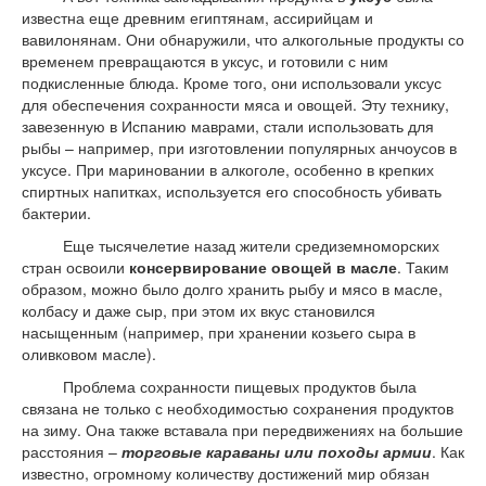
известна еще древним египтянам, ассирийцам и
вавилонянам. Они обнаружили, что алкогольные продукты со
временем превращаются в уксус, и готовили с ним
подкисленные блюда. Кроме того, они использовали уксус
для обеспечения сохранности мяса и овощей. Эту технику,
завезенную в Испанию маврами, стали использовать для
рыбы – например, при изготовлении популярных анчоусов в
уксусе. При мариновании в алкоголе, особенно в крепких
спиртных напитках, используется его способность убивать
бактерии.
Еще тысячелетие назад жители средиземноморских
стран освоили
консервирование овощей в масле
. Таким
образом, можно было долго хранить рыбу и мясо в масле,
колбасу и даже сыр, при этом их вкус становился
насыщенным (например, при хранении козьего сыра в
оливковом масле).
Проблема сохранности пищевых продуктов была
связана не только с необходимостью сохранения продуктов
на зиму. Она также вставала при передвижениях на большие
расстояния –
торговые караваны или походы армии
. Как
известно, огромному количеству достижений мир обязан