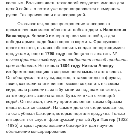
военным. Большая часть технологий создается именно для
целей войны, а потом уже перенаправляется в «мирное»
русло. Так произошло и с консервацией.
Оказывается, за распространение консервов в
промышленных масштабах стоит поблагодарить
Наполеона
Бонапарда
. Великий император вел много войн, а для
победы армию надо было хорошо кормить. Французское
правительство, пытаясь обеспечить солдат непортящимися
продуктами, еще
в 1795 году
пообещало выплатить
12
тысяч франков каждому, кто изобретет способ продлить
срок годности
. Но лишь
в 1804 году
Никола Апперу
изобрел консервацию в современном смысле этого слова.
Он обнаружил, что супы, жаркое, а также ягоды и фрукты,
такие, как малина или вишня, можно сохранить в свежем
виде, если разложить их в бутылки из-под шампанского, а
затем опустить запечатанные бутылки в чан с кипящей
водой. Он не знал, почему приготовленная таким образом
пища остается свежей. На самом деле он стерилизовал ее,
то есть убивал бактерии, которые портили продукты. Только
пятьдесят лет спустя французский ученый
Луи Пастер
(1822
-1895) открыл существование бактерий и дал научное
объяснение консервированию.