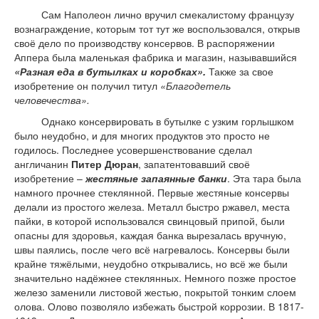
Сам Наполеон лично вручил смекалистому французу
вознаграждение, которым тот тут же воспользовался, открыв
своё дело по производству консервов. В распоряжении
Аппера была маленькая фабрика и магазин, называвшийся
«Разная еда в бутылках и коробках».
Также за свое
изобретение он получил титул
«Благодетель
человечества».
Однако консервировать в бутылке с узким горлышком
было неудобно, и для многих продуктов это просто не
годилось. Последнее усовершенствование сделал
англичанин
Питер Дюран
, запатентовавший своё
изобретение –
жестяные запаянные банки
. Эта тара была
намного прочнее стеклянной. Первые жестяные консервы
делали из простого железа. Металл быстро ржавел, места
пайки, в которой использовался свинцовый припой, были
опасны для здоровья, каждая банка вырезалась вручную,
швы паялись, после чего всё нагревалось. Консервы были
крайне тяжёлыми, неудобно открывались, но всё же были
значительно надёжнее стеклянных. Немного позже простое
железо заменили листовой жестью, покрытой тонким слоем
олова. Олово позволяло избежать быстрой коррозии. В 1817-