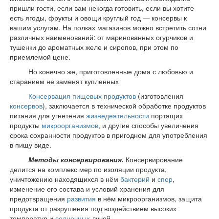
пришли гости, если вам некогда готовить, если вы хотите
есть ягоды, фрукты и овощи круглый год — консервы к
вашим услугам. На полках магазинов можно встретить сотни
различных наименований: от маринованных огурчиков и
тушенки до ароматных желе и сиропов, при этом по
приемлемой цене.
Но конечно же, приготовленные дома с любовью и
старанием не заменят купленных
Консервация
пищевых продуктов
(изготовления
консервов
), заключается в технической обработке продуктов
питания для угнетения
жизнедеятельности
портящих
продукты
микроорганизмов
, и другие способы увеличения
срока сохранности продуктов в пригодном для употребления
в пищу виде.
Методы консервирования.
Консервирование
делится на комплекс мер по изоляции продукта,
уничтожению находящихся в нём
бактерий
и
спор
,
изменение его состава и условий хранения для
предотвращения
развития
в нём микроорганизмов, защита
продукта от разрушения под воздействием высоких
температур и
солнечных
лучей.