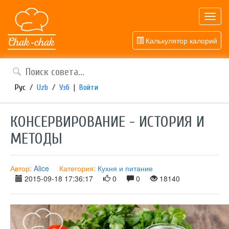
Toggl
navig
Калькулятор калорий
Рус
/
Uzb
/
Узб
|
Войти
КОНСЕРВИРОВАНИЕ - ИСТОРИЯ И
МЕТОДЫ
Автор:
Alice
Категория:
Кухня и питание
2015-09-18 17:36:17
0
0
18140