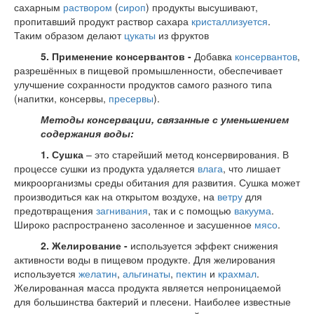
сахарным
раствором
(
сироп
) продукты высушивают,
пропитавший продукт раствор сахара
кристаллизуется
.
Таким образом делают
цукаты
из фруктов
5. Применение консервантов -
Добавка
консервантов
,
разрешённых в пищевой промышленности, обеспечивает
улучшение сохранности продуктов самого разного типа
(напитки, консервы,
пресервы
).
Методы консервации, связанные с уменьшением
содержания воды:
1. Сушка
– это старейший метод консервирования. В
процессе сушки из продукта удаляется
влага
, что лишает
микроорганизмы среды обитания для развития. Сушка может
производиться как на открытом воздухе, на
ветру
для
предотвращения
загнивания
, так и с помощью
вакуума
.
Широко распространено засоленное и засушенное
мясо
.
2. Желирование -
используется эффект снижения
активности воды в пищевом продукте. Для желирования
используется
желатин
,
альгинаты
,
пектин
и
крахмал
.
Желированная масса продукта является непроницаемой
для большинства бактерий и плесени. Наиболее известные