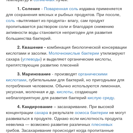
1. Соление
-
Поваренная соль
издавна применяется
для сохранения мясных и рыбных продуктов. При посоле,
соль
«вытягивает из продукта» влагу, сам продукт
пропитывается раствором соли и благодаря снижению
активности воды становится непригоден для развития
большинства бактерий.
2. Квашение -
комбинация биологической консервации
кислотами и засолки.
Молочнокислые бактерии
утилизируют
сахара (
углеводы
) и выделяют органические кислоты,
препятствующие развитию плесеней
3. Маринование
- производят
органическими
кислотами
, губительными для бактерий, но пригодными для
потребления человеком. Обычно используются лимонная,
уксусная, молочная и др.
кислоты
, создающие
неблагоприятную для развития бактерий
кислую среду
.
4. Кандирование
– засахаривание. При высокой
концентрации
сахара
в результате
осмоса
бактерии
не могут
развиваться в продукте. Однако если кислотность продукта
невелика — возможно развитие различных
плесневых
грибов. Засахаривание происходит когда пропитанные