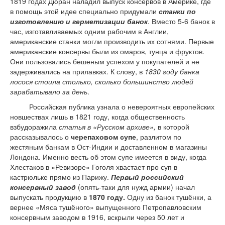
1819 годах Дюран наладил выпуск консервов в Америке, где
в помощь этой идее специально придумали
станки по
изготовлению и герметизации банок
. Вместо 5-6 банок в
час, изготавливаемых одним рабочим в Англии,
американские станки могли производить их сотнями. Первые
американские консервы были из омаров, тунца и фруктов.
Они пользовались бешеным успехом у покупателей и не
задерживались на прилавках. К слову, в
1830 году банка
лосося стоила столько, сколько большинство людей
зарабатывало за день
.
Российская публика узнала о невероятных европейских
новшествах лишь в 1821 году, когда общественность
взбудоражила
статья в «Русском архиве»,
в которой
рассказывалось о
черепаховом супе
, разлитом по
жестяным банкам в Ост-Индии и доставленном в магазины
Лондона. Именно весть об этом супе имеется в виду, когда
Хлестаков в «Ревизоре» Гоголя хвастает про суп в
кастрюльке прямо из Парижу.
Первый российский
консервный завод
(опять-таки для нужд армии) начал
выпускать продукцию в
1870 году.
Одну из банок тушёнки, а
вернее «Мяса тушёного» выпущенного Петропавловским
консервным заводом в 1916, вскрыли через 50 лет и