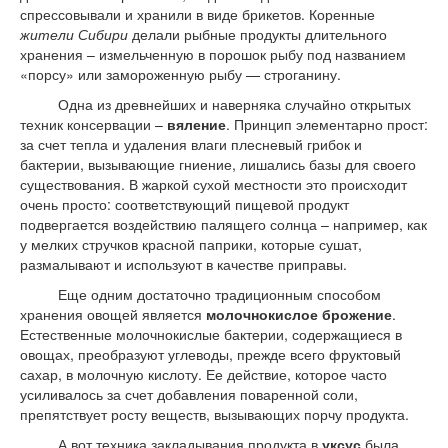
спрессовывали и хранили в виде брикетов. Коренные
жители Сибири
делали рыбные продукты длительного
хранения – измельченную в порошок рыбу под названием
«порсу» или замороженную рыбу — строганину.
Одна из древнейших и наверняка случайно открытых
техник консервации –
вяление
. Принцип элементарно прост:
за счет тепла и удаления влаги плесневый грибок и
бактерии, вызывающие гниение, лишались базы для своего
существования. В жаркой сухой местности это происходит
очень просто: соответствующий пищевой продукт
подвергается воздействию палящего солнца – например, как
у мелких стручков красной паприки, которые сушат,
размалывают и используют в качестве приправы.
Еще одним достаточно традиционным способом
хранения овощей является
молочнокислое брожение
.
Естественные молочнокислые бактерии, содержащиеся в
овощах, преобразуют углеводы, прежде всего фруктовый
сахар, в молочную кислоту. Ее действие, которое часто
усиливалось за счет добавления поваренной соли,
препятствует росту веществ, вызывающих порчу продукта.
А вот техника закладывания продукта в
уксус
была