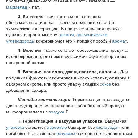
продукты длительного хранения из этой категории —
мармелад
и пат.
3. Копчение
- сочетает в себе частичное
обезвоживание (иногда — совсем незначительное) и
химическую консервацию. В процессе копчения продукт
сушится и пропитывается
дымом
,
ароматические
углеводороды
консервируют его и придают особый
аромат
.
4. Вяление
- также сочетает обезвоживание продукта
и, одновременно, его некоторую химическую консервацию
поваренной солью.
5. Варенье, повидло, джем, пастила, сиропы
- Для
получения фруктовых консервов широко используют варку в
сахарном сиропе, или просто упарку сладких
соков
без
добавления сахара.
Методы герметизации.
Герметизация производится
для предотвращения попадания в обработанный продукт
микроорганизмов из
воздуха
.Г
1. Герметизация и вакуумная упаковка.
Вакуумная
упаковка
оставляет
аэробные
бактерии без
кислорода
и они
погибают. Вызывающая
ботулизм
бактерия не выделяет газы