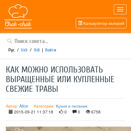
Toggl
navig
Калькулятор калорий
Рус
/
Uzb
/
Узб
|
Войти
КАК МОЖНО ИСПОЛЬЗОВАТЬ
ВЫРАЩЕННЫЕ ИЛИ КУПЛЕННЫЕ
СВЕЖИЕ ТРАВЫ
Автор:
Alice
Категория:
Кухня и питание
2015-09-21 11:37:18
0
0
6758