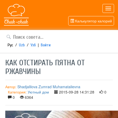
Toggl
navig
Калькулятор калорий
Рус
/
Uzb
/
Узб
|
Войти
КАК ОТСТИРАТЬ ПЯТНА ОТ
РЖАВЧИНЫ
Автор:
Shadjalilova Zumrad Muhamatalievna
Категория:
Уютный дом
2015-09-28 14:31:28
0
0
6364