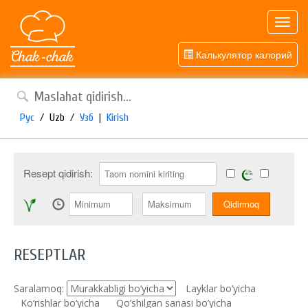
Toggl
navig
Калькулятор калорий
Рус
/
Uzb
/
Узб
|
Kirish
Resept qidirish:
RESEPTLAR
Saralamoq:
Layklar bo’yicha
Ko‘rishlar bo‘yicha
Qo’shilgan sanasi bo’yicha