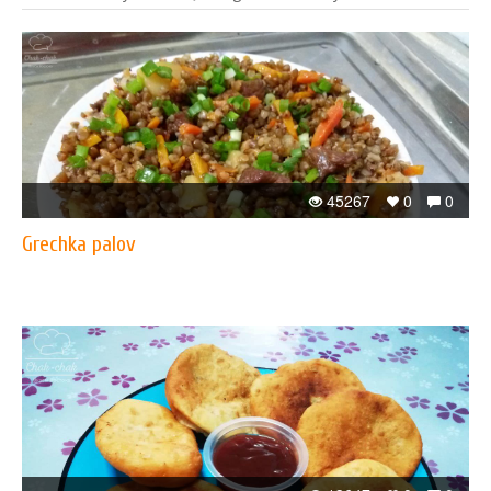
45267
0
0
​Grechka palov