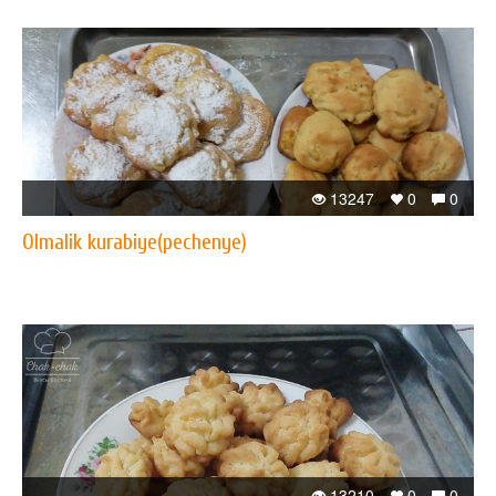
13247
0
0
Olmalik kurabiye(pechenye)
13210
0
0