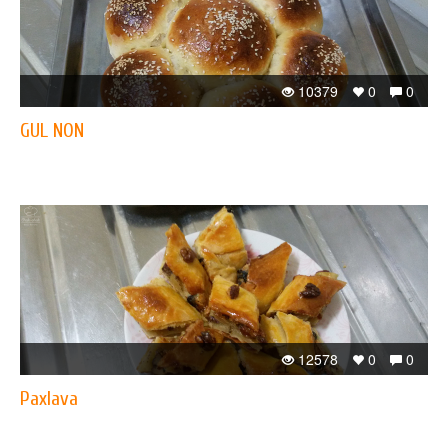
10379
0
0
GUL NON
12578
0
0
Paxlava