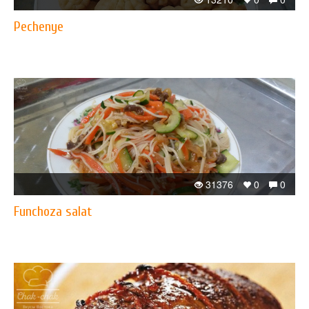
Pechenye
31376
0
0
Funchoza salat