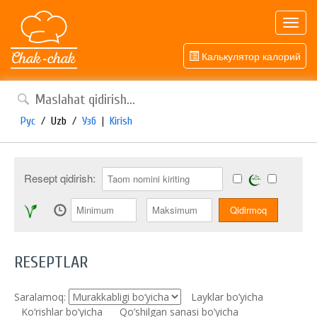
Toggl
navig
Калькулятор калорий
Рус
/
Uzb
/
Узб
|
Kirish
Resept qidirish:
RESEPTLAR
Saralamoq:
Layklar bo’yicha
Ko‘rishlar bo‘yicha
Qo’shilgan sanasi bo’yicha