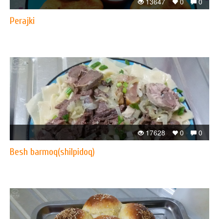
13647
0
0
Perajki
17628
0
0
Besh barmoq(shilpidoq)