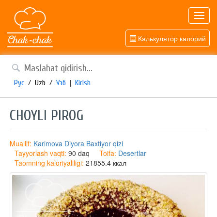
Toggl
navig
Калькулятор калорий
Рус
/
Uzb
/
Узб
|
Kirish
CHOYLI PIROG
Muallif:
Karimova Diyora Baxtiyor qizi
Tayyorlash vaqti:
90 daq
Toifa:
Desertlar
Taomning kaloriyaliligi:
21855.4 ккал