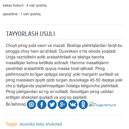
kakao kukuni - 4 osh qoshiq
qavartma - 1 osh qoshiq
TAYYORLASH USULI
Choyli pirog juda oson va mazali. Boshqa pishiriqlardan farqli bu
pirogga choy ham qo’shiladi. Duxovkani o’rta olovda yoqiladi.
Unga razrixlitelni solib aralashtiriladi va idishga barcha
masalliqlar ketma-ketlikda solinadi. Hamma masalliqlarni
yaxshilab aralashtirib quyuq massa hosil qilinadi. Pirog
pishirmoqchi bo’lgan qolipga saryog’ yoki margarin surtiladi va
pirog massasini quyib qizib turgan duxovkaga 45-50 daqiqa yoki
cho’p tiqilganda yopishmaydigan holatga kelguncha pishiriladi.
Pirog pishgandan so’ng so’vutiladi. Sovutilgan pirog ustidan
eritilgan shokolad quyiladi va yog’oq sepiladi.
Bo’lishmoq
Teglar:
duxovka
keks
shokolad