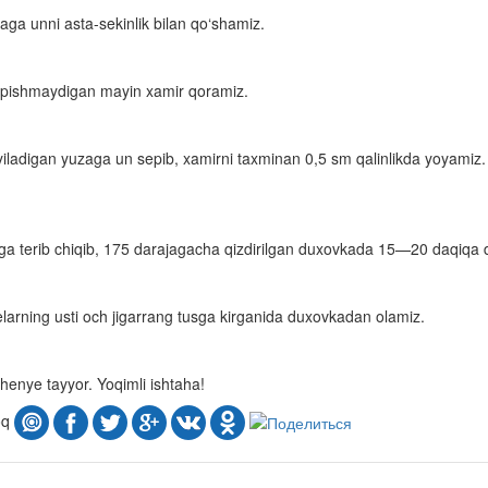
ga unni asta-sekinlik bilan qo‘shamiz.
opishmaydigan mayin xamir qoramiz.
iladigan yuzaga un sepib, xamirni taxminan 0,5 sm qalinlikda yoyamiz.
stga terib chiqib, 175 darajagacha qizdirilgan duxovkada 15—20 daqiqa
arning usti och jigarrang tusga kirganida duxovkadan olamiz.
chenye tayyor. Yoqimli ishtaha!
oq