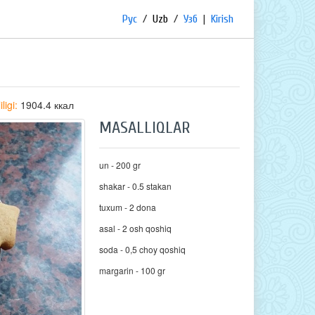
Рус
/
Uzb
/
Узб
|
Kirish
ligi:
1904.4 ккал
MASALLIQLAR
un - 200 gr
shakar - 0.5 stakan
tuxum - 2 dona
asal - 2 osh qoshiq
soda - 0,5 choy qoshiq
margarin - 100 gr