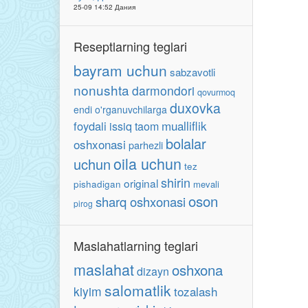
25-09 14:52 Дания
Reseptlarning teglari
bayram uchun
sabzavotli
nonushta
darmondori
qovurmoq
duxovka
endi o'rganuvchilarga
mualliflik
foydali
issiq taom
bolalar
oshxonasi
parhezli
oila uchun
uchun
tez
shirin
original
pishadigan
mevali
oson
sharq oshxonasi
pirog
Maslahatlarning teglari
maslahat
oshxona
dizayn
salomatlik
kiyim
tozalash