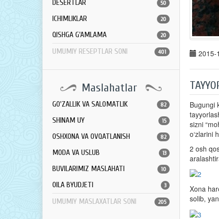
DESERTLAR
50
ICHIMLIKLAR
20
QISHGA G'AMLAMA
20
UMUMIY RESEPTLAR SONI
401
2015-1
TAYYO
Maslahatlar
Bugungi k
GO'ZALLIK VA SALOMATLIK
82
tayyorlas
SHINAM UY
15
sizni “mo
o‘zlarini
OSHXONA VA OVQATLANISH
82
2 osh qos
MODA VA USLUB
13
aralashti
BUVILARIMIZ MASLAHATI
10
OILA BYUDJETI
3
Xona haro
solib, ya
UMUMIY MASLAXATLAR SONI
205