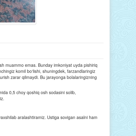
opish muammo emas. Bunday imkoniyat uyda pishiriq
chingiz komil bo‘lishi, shuningdek, farzandlaringiz
turish zarar qilmaydi. Bu jarayonga bolalaringizning
anida 0,5 choy qoshiq osh sodasini solib,
iz.
axshilab aralashtiramiz. Ustiga sovigan asalni ham