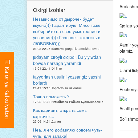
Aralashma
Oxirgi izohlar
Независимо от дырочек будет
вкусно))) Гарантирую. Мясо тоже
Qo‘lga y
выбирайте на свое усмотрение и
усвоение)))) Главное - готовить с
ЛЮБОВЬЮ)))
Xamir yoy
08-03 22:36 islamova ipargul khamidkhanovna
olamiz.
judayam ciroyli ciqibdi. Bu yiyiwdan
bowqa narsaga yaramidi
16-01 22:41 D i l i m
Ularni li
tayyorlash usulini yozsangiz yaxshi
bo'lardi
28-12 15:10 Topradio.zn.uz online
Pechenyel
Точно поможеть ?
17-02 17:08 Исмайлова Райхан Куанышбаевна
Asalli pe
Как вариант, открыть семь
карточек...
Bo’lishm
25-09 14:54 Дания
Неа, я его добавляю совсем чуть-
чуть, для запаха!