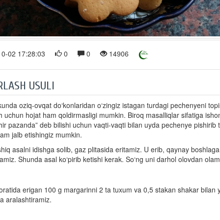
0-02 17:28:03
0
0
14906
RLASH USULI
unda oziq-ovqat do‘konlaridan o‘zingiz istagan turdagi pechenyeni t
h uchun hojat ham qoldirmasligi mumkin. Biroq masalliqlar sifatiga ishon
hir pazanda” deb bilishi uchun vaqti-vaqti bilan uyda pechenye pishirib 
 ham jalb etishingiz mumkin.
hiq asalni idishga solib, gaz plitasida eritamiz. U erib, qaynay boshlag
ramiz. Shunda asal ko‘pirib ketishi kerak. So‘ng uni darhol olovdan olam
ratida erigan 100 g margarinni 2 ta tuxum va 0,5 stakan shakar bilan y
na aralashtiramiz.