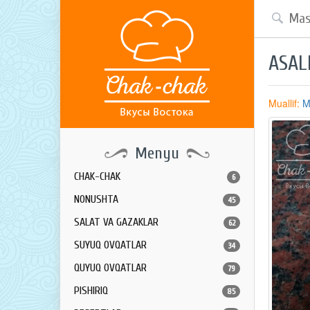
ASAL
Muallif:
M
Menyu
CHAK-CHAK
6
NONUSHTA
45
SALAT VA GAZAKLAR
62
SUYUQ OVQATLAR
34
QUYUQ OVQATLAR
79
PISHIRIQ
85