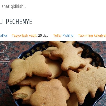
LI PECHENYE
alika
Tayyorlash vaqti:
25 daq
Toifa:
Pishiriq
Taomning kaloriyali