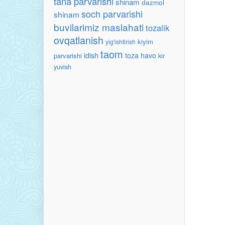
tana parvarishi
shinam
dazmol
soch parvarishi
shinam
buvilarimiz maslahati
tozalik
ovqatlanish
kiyim
yig'ishtirish
taom
idish
toza havo
parvarishi
kir
yuvish