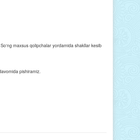
 So‘ng maxsus qolipchalar yordamida shakllar kesib
 davomida pishiramiz.