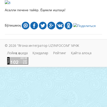
Асалли печене тайёр. Ёқимли иштаҳа!
Бўлишмоқ
© 2026 “Ягона интегратор UZINFOCOM” МЧЖ
Лойиҳа ҳақида
Қоидалар
Рейтинг
Қайта алоқа