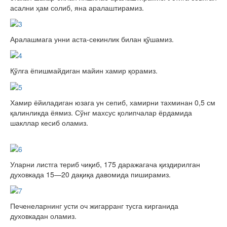
асални ҳам солиб, яна аралаштирамиз.
Аралашмага унни аста-секинлик билан қўшамиз.
Қўлга ёпишмайдиган майин хамир қорамиз.
Хамир ёйиладиган юзага ун сепиб, хамирни тахминан 0,5 см
қалинликда ёямиз. Сўнг махсус қолипчалар ёрдамида
шакллар кесиб оламиз.
Уларни листга териб чиқиб, 175 даражагача қиздирилган
духовкада 15—20 дақиқа давомида пиширамиз.
Печенеларнинг усти оч жигарранг тусга кирганида
духовкадан оламиз.