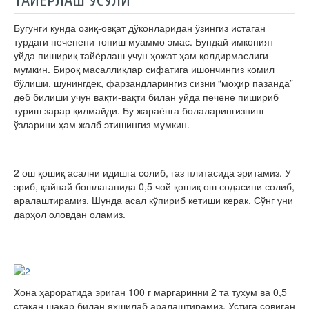
ТАЙЁРЛАШ УСУЛИ
Бугунги кунда озиқ-овқат дўконларидан ўзингиз истаган
турдаги печенени топиш муаммо эмас. Бундай имконият
уйда пишириқ тайёрлаш учун ҳожат ҳам қолдирмаслиги
мумкин. Бироқ масаллиқлар сифатига ишончингиз комил
бўлиши, шунингдек, фарзандларингиз сизни “моҳир пазанда”
деб билиши учун вақти-вақти билан уйда печене пишириб
туриш зарар қилмайди. Бу жараёнга болаларингизнинг
ўзларини ҳам жалб этишингиз мумкин.
2 ош қошиқ асални идишга солиб, газ плитасида эритамиз. У
эриб, қайнай бошлаганида 0,5 чой қошиқ ош содасини солиб,
аралаштирамиз. Шунда асал кўпириб кетиши керак. Сўнг уни
дарҳол оловдан оламиз.
Хона ҳароратида эриган 100 г маргаринни 2 та тухум ва 0,5
стакан шакар билан яхшилаб аралаштирамиз. Устига совиган