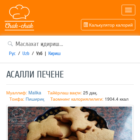
Toggl
navig
Калькулятор калорий
Рус
/
Uzb
/
Узб
|
Кириш
АСАЛЛИ ПЕЧЕНЕ
Муаллиф:
Malika
Тайёрлаш вақти:
25 дақ.
Тоифа:
Пишириқ
Таомнинг калориялилиги:
1904.4 ккал