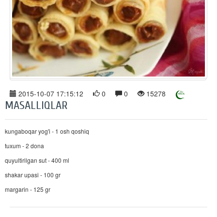
2015-10-07 17:15:12
0
0
15278
MASALLIQLAR
kungaboqar yog'i - 1 osh qoshiq
tuxum - 2 dona
quyultirilgan sut - 400 ml
shakar upasi - 100 gr
margarin - 125 gr