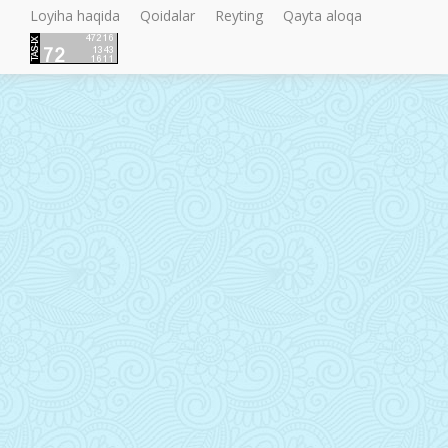
Loyiha haqida
Qoidalar
Reyting
Qayta aloqa