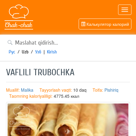
Toggl
navig
Калькулятор калорий
Рус
/
Uzb
/
Узб
|
Kirish
VAFLILI TRUBOCHKA
Muallif:
Malika
Tayyorlash vaqti:
10 daq
Toifa:
Pishiriq
Taomning kaloriyaliligi:
4775.45 ккал