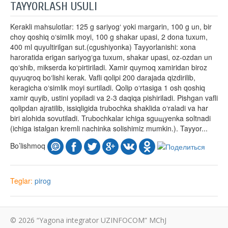
TAYYORLASH USULI
Kerakli mahsulotlar: 125 g sariyog‘ yoki margarin, 100 g un, bir
choy qoshiq o‘simlik moyi, 100 g shakar upasi, 2 dona tuxum,
400 ml quyultirilgan sut.(cgushiyonka) Tayyorlanishi: xona
haroratida erigan sariyog‘ga tuxum, shakar upasi, oz-ozdan un
qo‘shib, mikserda ko‘pirtiriladi. Xamir quymoq xamiridan biroz
quyuqroq bo‘lishi kerak. Vafli qolipi 200 darajada qizdirilib,
keragicha o‘simlik moyi surtiladi. Qo­lip o‘rtasiga 1 osh qoshiq
xamir quyib, ustini yopiladi va 2-3 daqiqa pishiriladi. Pishgan vafli
qolipdan ajratilib, issiqligida trubochka shaklida o‘raladi va har
biri alohida sovutiladi. Trubochkalar ichiga sguщyenka soltnadi
(ichiga istalgan kremli nachinka solishimiz mumkin.). Tayyor...
Bo’lishmoq
Teglar:
pirog
© 2026 “Yagona integrator UZINFOCOM” MChJ