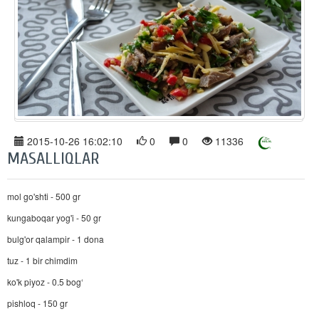
2015-10-26 16:02:10
0
0
11336
MASALLIQLAR
mol go'shti - 500 gr
kungaboqar yog'i - 50 gr
bulg'or qalampir - 1 dona
tuz - 1 bir chimdim
ko'k piyoz - 0.5 bog‘
pishloq - 150 gr