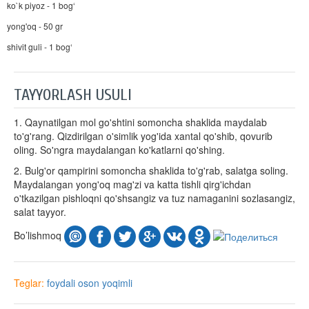
ko`k piyoz - 1 bog‘
yong'oq - 50 gr
shivit guli - 1 bog‘
TAYYORLASH USULI
1. Qaynatilgan mol go'shtini somoncha shaklida maydalab
to'g'rang. Qizdirilgan o'simlik yog'ida xantal qo'shib, qovurib
oling. So'ngra maydalangan ko'katlarni qo'shing.
2. Bulg'or qampirini somoncha shaklida to'g'rab, salatga soling.
Maydalangan yong'oq mag'zi va katta tishli qirg'ichdan
o'tkazilgan pishloqni qo'shsangiz va tuz namaganini sozlasangiz,
salat tayyor.
Bo’lishmoq
Teglar:
foydali
oson
yoqimli