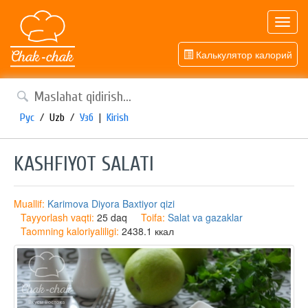
Toggl
navig
Калькулятор калорий
Рус
/
Uzb
/
Узб
|
Kirish
KASHFIYOT SALATI
Muallif:
Karimova Diyora Baxtiyor qizi
Tayyorlash vaqti:
25 daq
Toifa:
Salat va gazaklar
Taomning kaloriyaliligi:
2438.1 ккал