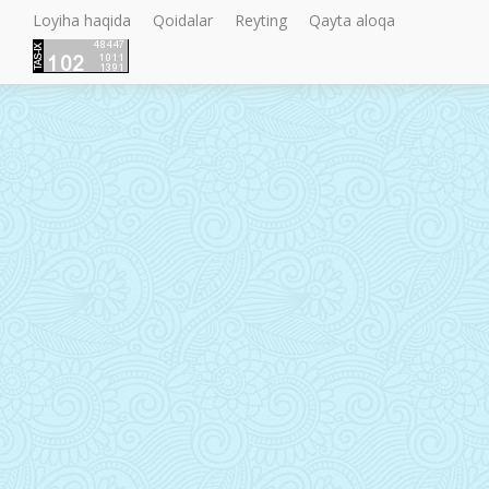
Loyiha haqida
Qoidalar
Reyting
Qayta aloqa