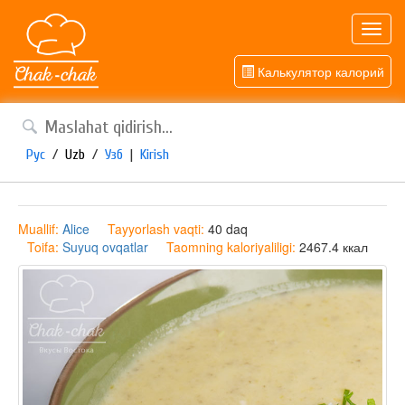
Toggl
navig
Калькулятор калорий
Рус
/
Uzb
/
Узб
|
Kirish
Muallif:
Alice
Tayyorlash vaqti:
40 daq
Toifa:
Suyuq ovqatlar
Taomning kaloriyaliligi:
2467.4 ккал