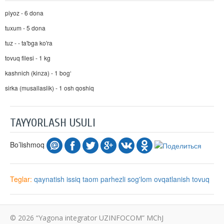
piyoz - 6 dona
tuxum - 5 dona
tuz - - ta'bga ko'ra
tovuq filesi - 1 kg
kashnich (kinza) - 1 bog‘
sirka (musallaslik) - 1 osh qoshiq
TAYYORLASH USULI
Bo’lishmoq
Teglar:
qaynatish
issiq taom
parhezli
sog'lom ovqatlanish
tovuq
© 2026 “Yagona integrator UZINFOCOM” MChJ