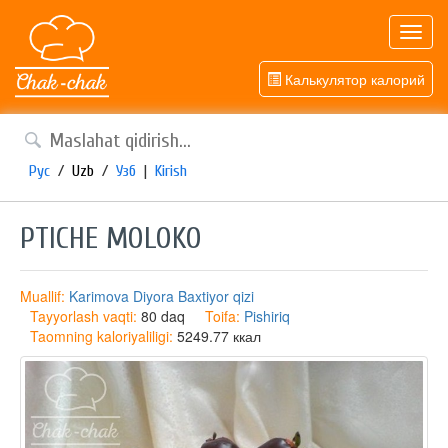
Toggl
navig
Калькулятор калорий
Рус
/
Uzb
/
Узб
|
Kirish
PTICHE MOLOKO
Muallif:
Karimova Diyora Baxtiyor qizi
Tayyorlash vaqti:
80 daq
Toifa:
Pishiriq
Taomning kaloriyaliligi:
5249.77 ккал