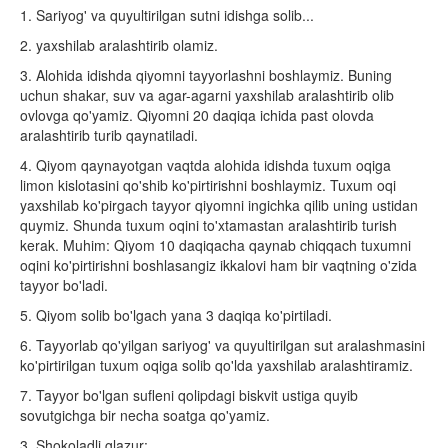
1. Sariyog' va quyultirilgan sutni idishga solib...
2. yaxshilab aralashtirib olamiz.
3. Alohida idishda qiyomni tayyorlashni boshlaymiz. Buning
uchun shakar, suv va agar-agarni yaxshilab aralashtirib olib
ovlovga qo'yamiz. Qiyomni 20 daqiqa ichida past olovda
aralashtirib turib qaynatiladi.
4. Qiyom qaynayotgan vaqtda alohida idishda tuxum oqiga
limon kislotasini qo'shib ko'pirtirishni boshlaymiz. Tuxum oqi
yaxshilab ko'pirgach tayyor qiyomni ingichka qilib uning ustidan
quymiz. Shunda tuxum oqini to'xtamastan aralashtirib turish
kerak. Muhim: Qiyom 10 daqiqacha qaynab chiqqach tuxumni
oqini ko'pirtirishni boshlasangiz ikkalovi ham bir vaqtning o'zida
tayyor bo'ladi.
5. Qiyom solib bo'lgach yana 3 daqiqa ko'pirtiladi.
6. Tayyorlab qo'yilgan sariyog' va quyultirilgan sut aralashmasini
ko'pirtirilgan tuxum oqiga solib qo'lda yaxshilab aralashtiramiz.
7. Tayyor bo'lgan sufleni qolipdagi biskvit ustiga quyib
sovutgichga bir necha soatga qo'yamiz.
3. Shokoladli glazur: