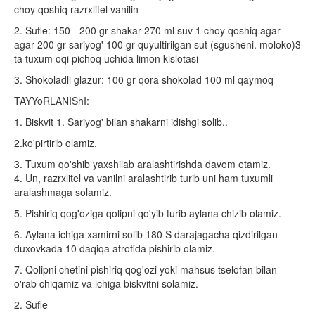
choy qoshiq razrxlitel vanilin
2. Sufle: 150 - 200 gr shakar 270 ml suv 1 choy qoshiq agar-
agar 200 gr sariyog' 100 gr quyultirilgan sut (sgusheni. moloko)3
ta tuxum oqi pichoq uchida limon kislotasi
3. Shokoladli glazur: 100 gr qora shokolad 100 ml qaymoq
TAYYoRLANIShI:
1. Biskvit 1. Sariyog' bilan shakarni idishgi solib..
2.ko'pirtirib olamiz.
3. Tuxum qo'shib yaxshilab aralashtirishda davom etamiz.
4. Un, razrxlitel va vanilni aralashtirib turib uni ham tuxumli
aralashmaga solamiz.
5. Pishiriq qog'oziga qolipni qo'yib turib aylana chizib olamiz.
6. Aylana ichiga xamirni solib 180 S darajagacha qizdirilgan
duxovkada 10 daqiqa atrofida pishirib olamiz.
7. Qolipni chetini pishiriq qog'ozi yoki mahsus tselofan bilan
o'rab chiqamiz va ichiga biskvitni solamiz.
2. Sufle