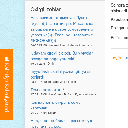
So'ngra x
Oxirgi izohlar
sihlanadi.
Независимо от дырочек будет
Kaboblarn
вкусно))) Гарантирую. Мясо тоже
Pishgan k
выбирайте на свое усмотрение и
усвоение)))) Главное - готовить с
Bo’lishm
ЛЮБОВЬЮ)))
08-03 22:36 islamova ipargul khamidkhanovna
judayam ciroyli ciqibdi. Bu yiyiwdan
Teglar:
ba
bowqa narsaga yaramidi
16-01 22:41 D i l i m
tayyorlash usulini yozsangiz yaxshi
bo'lardi
28-12 15:10 Topradio.zn.uz online
Точно поможеть ?
17-02 17:08 Исмайлова Райхан Куанышбаевна
Как вариант, открыть семь
карточек...
25-09 14:54 Дания
Неа, я его добавляю совсем чуть-
чуть, для запаха!