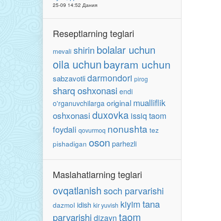
25-09 14:52 Дания
Reseptlarning teglari
bolalar uchun
shirin
mevali
oila uchun
bayram uchun
darmondori
sabzavotli
pirog
sharq oshxonasi
endi
mualliflik
original
o'rganuvchilarga
duxovka
oshxonasi
issiq taom
nonushta
foydali
tez
qovurmoq
oson
parhezli
pishadigan
Maslahatlarning teglari
ovqatlanish
soch parvarishi
tana
kiyim
idish
dazmol
kir yuvish
taom
parvarishi
dizayn