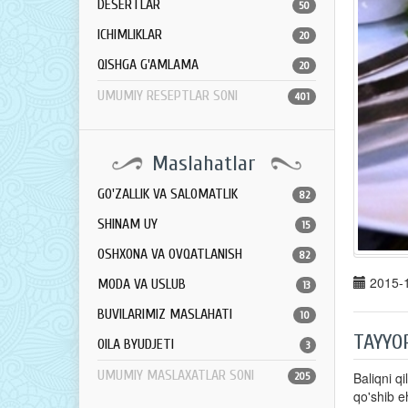
DESERTLAR
50
ICHIMLIKLAR
20
QISHGA G'AMLAMA
20
UMUMIY RESEPTLAR SONI
401
Maslahatlar
GO'ZALLIK VA SALOMATLIK
82
SHINAM UY
15
OSHXONA VA OVQATLANISH
82
2015-1
MODA VA USLUB
13
BUVILARIMIZ MASLAHATI
10
TAYYO
OILA BYUDJETI
3
UMUMIY MASLAXATLAR SONI
Baliqni qi
205
qo'shib e