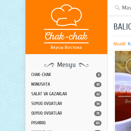
BALI
Muallif:
K
Menyu
CHAK-CHAK
6
NONUSHTA
45
SALAT VA GAZAKLAR
62
SUYUQ OVQATLAR
34
QUYUQ OVQATLAR
79
PISHIRIQ
85