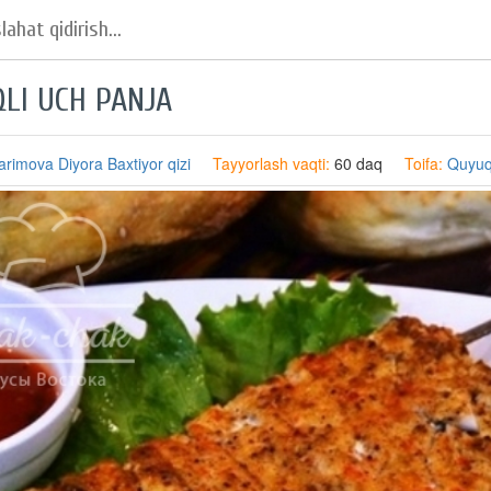
QLI UCH PANJA
arimova Diyora Baxtiyor qizi
Tayyorlash vaqti:
60 daq
Toifa:
Quyuq