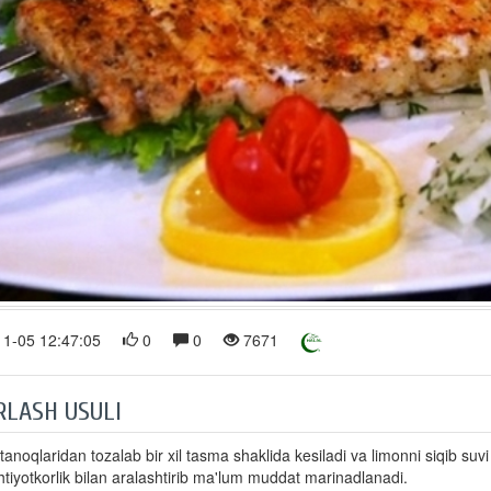
1-05 12:47:05
0
0
7671
RLASH USULI
ltanoqlaridan tozalab bir xil tasma shaklida kesiladi va limonni siqib suvi
htiyotkorlik bilan aralashtirib ma'lum muddat marinadlanadi.