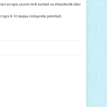
ni so'ngra uzunini terib boriladi va ehtiyotkorlik bilan
 so'ngra 8-10 daqiqa mobaynida pishiriladi.