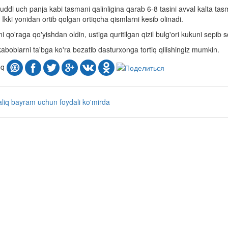
uddi uch panja kabi tasmani qalinligina qarab 6-8 tasini avval kalta tasma
 Ikki yonidan ortib qolgan ortiqcha qismlarni kesib olinadi.
i qo'raga qo'yishdan oldin, ustiga quritilgan qizil bulg'ori kukuni sepib
aboblarni ta'bga ko'ra bezatib dasturxonga tortiq qilishingiz mumkin.
oq
liq
bayram uchun
foydali
ko'mirda