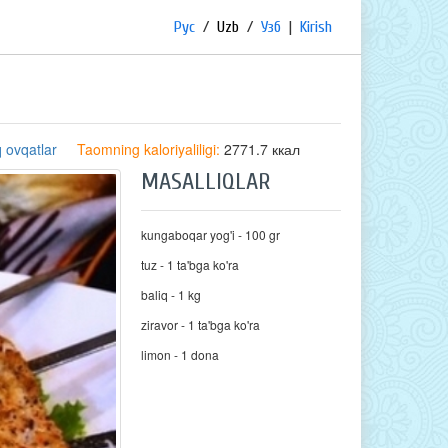
Рус
/
Uzb
/
Узб
|
Kirish
 ovqatlar
Taomning kaloriyaliligi:
2771.7 ккал
MASALLIQLAR
kungaboqar yog'i - 100 gr
tuz - 1 ta'bga ko'ra
baliq - 1 kg
ziravor - 1 ta'bga ko'ra
limon - 1 dona