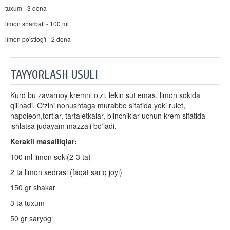
tuxum - 3 dona
limon sharbati - 100 ml
limon po'stlog'i - 2 dona
TAYYORLASH USULI
Kurd bu zavarnoy kremni o‘zi, lekin sut emas, limon sokida
qilinadi. O‘zini nonushtaga murabbo sifatida yoki rulet,
napoleon,tortlar, tartaletkalar, blinchiklar uchun krem sifatida
ishlatsa judayam mazzali bo‘ladi.
Kerakli masalliqlar:
100 ml limon soki(2-3 ta)
2 ta limon sedrasi (faqat sariq joyi)
150 gr shakar
3 ta tuxum
50 gr saryog‘