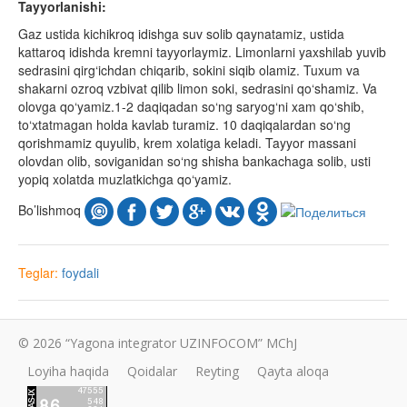
Tayyorlanishi:
Gaz ustida kichikroq idishga suv solib qaynatamiz, ustida
kattaroq idishda kremni tayyorlaymiz. Limonlarni yaxshilab yuvib
sedrasini qirg‘ichdan chiqarib, sokini siqib olamiz. Tuxum va
shakarni ozroq vzbivat qilib limon soki, sedrasini qo‘shamiz. Va
olovga qo‘yamiz.1-2 daqiqadan so‘ng saryog‘ni xam qo‘shib,
to‘xtatmagan holda kavlab turamiz. 10 daqiqalardan so‘ng
qorishmamiz quyulib, krem xolatiga keladi. Tayyor massani
olovdan olib, soviganidan so‘ng shisha bankachaga solib, usti
yopiq xolatda muzlatkichga qo‘yamiz.
Bo’lishmoq
Teglar:
foydali
© 2026 “Yagona integrator UZINFOCOM” MChJ
Loyiha haqida
Qoidalar
Reyting
Qayta aloqa