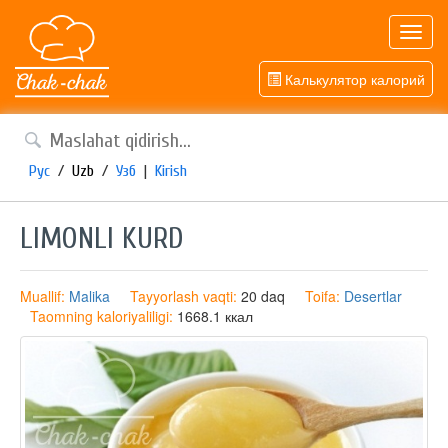
Toggl
navig
Калькулятор калорий
Рус
/
Uzb
/
Узб
|
Kirish
LIMONLI KURD
Muallif:
Malika
Tayyorlash vaqti:
20 daq
Toifa:
Desertlar
Taomning kaloriyaliligi:
1668.1 ккал