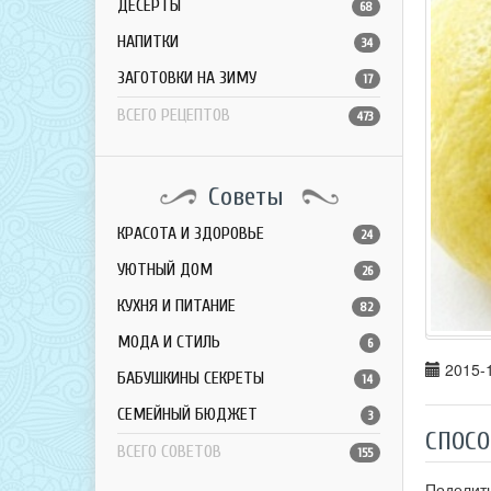
ДЕСЕРТЫ
68
НАПИТКИ
34
ЗАГОТОВКИ НА ЗИМУ
17
ВСЕГО РЕЦЕПТОВ
473
Советы
КРАСОТА И ЗДОРОВЬЕ
24
УЮТНЫЙ ДОМ
26
КУХНЯ И ПИТАНИЕ
82
МОДА И СТИЛЬ
6
2015-1
БАБУШКИНЫ СЕКРЕТЫ
14
СЕМЕЙНЫЙ БЮДЖЕТ
3
СПОСО
ВСЕГО СОВЕТОВ
155
Поделит