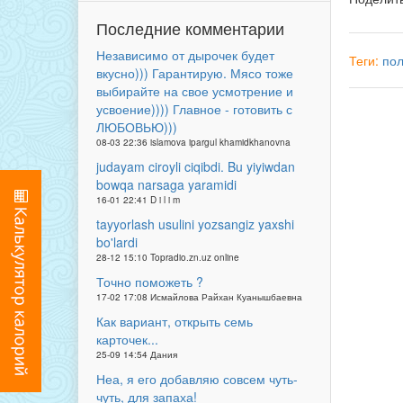
Последние комментарии
Независимо от дырочек будет
Теги:
по
вкусно))) Гарантирую. Мясо тоже
выбирайте на свое усмотрение и
усвоение)))) Главное - готовить с
ЛЮБОВЬЮ)))
08-03 22:36 islamova ipargul khamidkhanovna
judayam ciroyli ciqibdi. Bu yiyiwdan
bowqa narsaga yaramidi
16-01 22:41 D i l i m
tayyorlash usulini yozsangiz yaxshi
bo'lardi
28-12 15:10 Topradio.zn.uz online
Точно поможеть ?
17-02 17:08 Исмайлова Райхан Куанышбаевна
Как вариант, открыть семь
карточек...
25-09 14:54 Дания
Неа, я его добавляю совсем чуть-
чуть, для запаха!