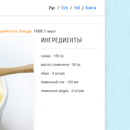
Рус
/
Uzb
/
Узб
|
Войти
рийность блюда:
1668.1 ккал
ИНГРЕДИЕНТЫ
сахар - 150 гр
масло сливочное - 50 гр
яйцо - 3 штука
лимонный сок - 100 мл
лимонная цедра - 2 штука