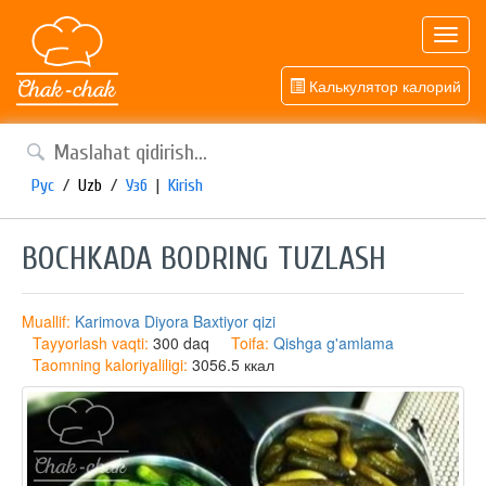
Toggl
navig
Калькулятор калорий
Рус
/
Uzb
/
Узб
|
Kirish
BOCHKADA BODRING TUZLASH
Muallif:
Karimova Diyora Baxtiyor qizi
Tayyorlash vaqti:
300 daq
Toifa:
Qishga g'amlama
Taomning kaloriyaliligi:
3056.5 ккал