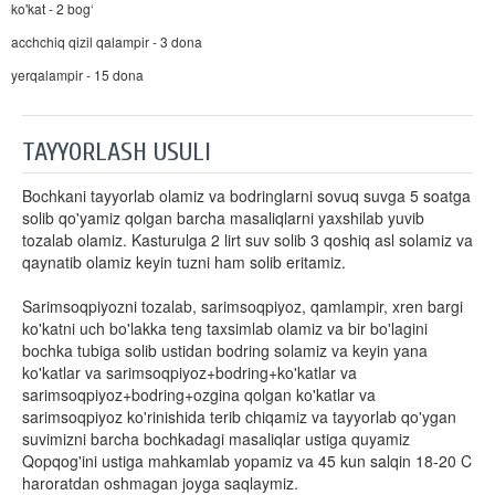
ko'kat - 2 bog‘
acchchiq qizil qalampir - 3 dona
yerqalampir - 15 dona
TAYYORLASH USULI
Bochkani tayyorlab olamiz va bodringlarni sovuq suvga 5 soatga
solib qo'yamiz qolgan barcha masaliqlarni yaxshilab yuvib
tozalab olamiz. Kasturulga 2 lirt suv solib 3 qoshiq asl solamiz va
qaynatib olamiz keyin tuzni ham solib eritamiz.
Sarimsoqpiyozni tozalab, sarimsoqpiyoz, qamlampir, xren bargi
ko'katni uch bo'lakka teng taxsimlab olamiz va bir bo'lagini
bochka tubiga solib ustidan bodring solamiz va keyin yana
ko'katlar va sarimsoqpiyoz+bodring+ko'katlar va
sarimsoqpiyoz+bodring+ozgina qolgan ko'katlar va
sarimsoqpiyoz ko'rinishida terib chiqamiz va tayyorlab qo'ygan
suvimizni barcha bochkadagi masaliqlar ustiga quyamiz
Qopqog'ini ustiga mahkamlab yopamiz va 45 kun salqin 18-20 C
haroratdan oshmagan joyga saqlaymiz.