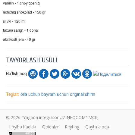
vanilin - 1 choy qoshiq
achchiq shokolad - 150 gr
slivki - 120 ml
tuxum sarig'i - 1 dona
abrikosli jem - 40 gr
TAYYORLASH USULI
Bo’lishmoq
Teglar:
oila uchun
bayram uchun
original
shirin
© 2026 “Yagona integrator UZINFOCOM” MChJ
Loyiha haqida
Qoidalar
Reyting
Qayta aloqa