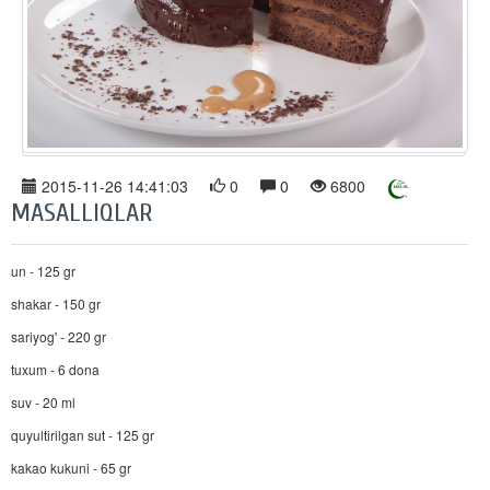
2015-11-26 14:41:03
0
0
6800
MASALLIQLAR
un - 125 gr
shakar - 150 gr
sariyog' - 220 gr
tuxum - 6 dona
suv - 20 ml
quyultirilgan sut - 125 gr
kakao kukuni - 65 gr