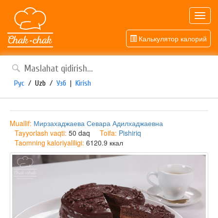
Toggl
navig
Калькулятор калорий
Рус
/
Uzb
/
Узб
|
Kirish
Muallif:
Мирзахаджаева Севара Адилхаджаевна
Tayyorlash vaqti:
50 daq
Toifa:
Pishiriq
Taomning kaloriyaliligi:
6120.9 ккал