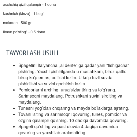
acchchiq qizil qalampir - 1 dona
kashnich (kinza) - 1 bog‘
makaron - 500 gr
limon po'stlog'i - 0.5 dona
TAYYORLASH USULI
Spagetini Italyancha „al dente” ga qadar yani “tishigacha”
pishiring. Yaxshi pishirilganda u mustahkam, biroz qattiq
biroq ko’p emas, bo’lishi lozim. U ko’p tuzli suvda
pishirilishi va suvini qochirish lozim.
Pomidorlarni arching, urug’sizlantiring va to’g’rang.
Sarimsoqni maydalang. Petrushkani suvini sirqiting va
maydalang.
Tunesni yog’idan chiqaring va mayda bo’laklarga ajrating.
Tovani isiting va sarimsoqni qovuring, tunes, pomidor va
ozgina qalampir qo’shing. 10 daqiqa davomida qovuring.
Spageti qo’shing va past olovda 4 daqiqa davomida
qovuring va yaxshilab aralashtiring.