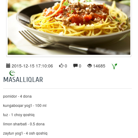
2015-12-15 17:10:06
0
0
14685
MASALLIQLAR
pomidor - 4 dona
kungaboqar yog'i - 100 ml
tuz - 1 choy qoshiq
limon sharbati - 0.5 dona
zaytun yog'i - 4 osh qoshiq