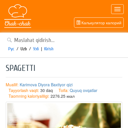
Toggl
navig
Калькулятор калорий
Рус
/
Uzb
/
Узб
|
Kirish
SPAGETTI
Muallif:
Karimova Diyora Baxtiyor qizi
Tayyorlash vaqti:
30 daq
Toifa:
Quyuq ovqatlar
Taomning kaloriyaliligi:
2276.25 ккал