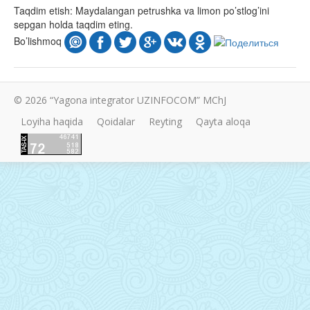
Taqdim etish:
Maydalangan petrushka va limon po’stlog’ini
sepgan holda taqdim eting.
Bo’lishmoq
© 2026 “Yagona integrator UZINFOCOM” MChJ
Loyiha haqida
Qoidalar
Reyting
Qayta aloqa