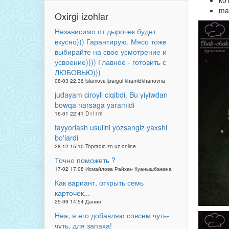
ko'
mas
Oxirgi izohlar
Независимо от дырочек будет
вкусно))) Гарантирую. Мясо тоже
выбирайте на свое усмотрение и
усвоение)))) Главное - готовить с
ЛЮБОВЬЮ)))
08-03 22:36 islamova ipargul khamidkhanovna
judayam ciroyli ciqibdi. Bu yiyiwdan
bowqa narsaga yaramidi
16-01 22:41 D i l i m
tayyorlash usulini yozsangiz yaxshi
bo'lardi
28-12 15:10 Topradio.zn.uz online
Точно поможеть ?
17-02 17:08 Исмайлова Райхан Куанышбаевна
Как вариант, открыть семь
карточек...
25-09 14:54 Дания
Неа, я его добавляю совсем чуть-
чуть, для запаха!