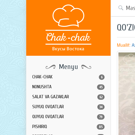
QO'Z
Muallif:
A
Menyu
CHAK-CHAK
6
NONUSHTA
45
SALAT VA GAZAKLAR
62
SUYUQ OVQATLAR
34
QUYUQ OVQATLAR
79
PISHIRIQ
85