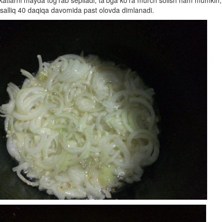
katlarni mayda tog'rab sepiladi, ta'bga ko'ra murch solish ham mumkin;
alliq 40 daqiqa davomida past olovda dimlanadi.