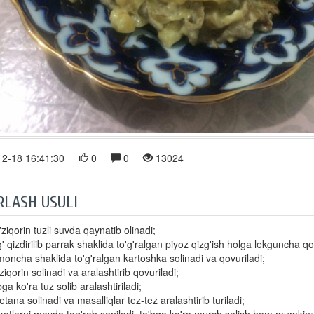
2-18 16:41:30
0
0
13024
RLASH USULI
ziqorin tuzli suvda qaynatib olinadi;
' qizdirilib parrak shaklida to'g'ralgan piyoz qizg'ish holga lekguncha qo
oncha shaklida to'g'ralgan kartoshka solinadi va qovuriladi;
ziqorin solinadi va aralashtirib qovuriladi;
bga ko'ra tuz solib aralashtiriladi;
tana solinadi va masalliqlar tez-tez aralashtirib turiladi;