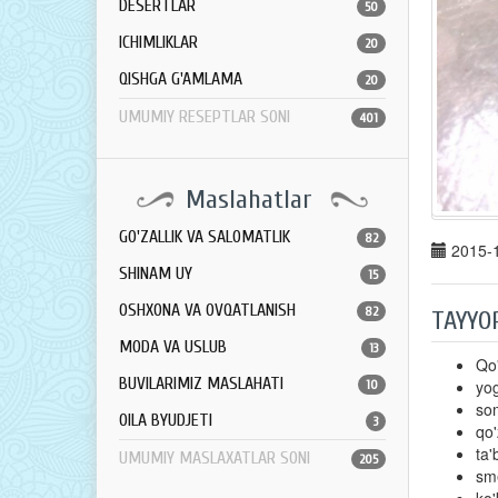
DESERTLAR
50
ICHIMLIKLAR
20
QISHGA G'AMLAMA
20
UMUMIY RESEPTLAR SONI
401
Maslahatlar
GO'ZALLIK VA SALOMATLIK
82
2015-1
SHINAM UY
15
OSHXONA VA OVQATLANISH
82
TAYYO
MODA VA USLUB
13
Qo'
BUVILARIMIZ MASLAHATI
yog
10
som
OILA BYUDJETI
3
qo'
ta'
UMUMIY MASLAXATLAR SONI
205
sme