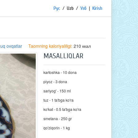
Рус
/
Uzb
/
Узб
|
Kirish
uq ovqatlar
Taomning kaloriyaliligi:
210 ккал
MASALLIQLAR
kartoshka - 10 dona
piyoz - 3 dona
sariyog' - 150 ml
tuz - 1 ta'bga ko'ra
ko'kat - 0.5 ta'bga ko'ra
smetana - 250 gr
qo'ziqorin - 1 kg