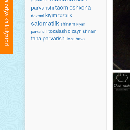
oshxona
taom
parvarishi
kiyim
tozalik
dazmol
salomatlik
shinam
kiyim
tozalash
dizayn
shinam
parvarishi
tana parvarishi
toza havo