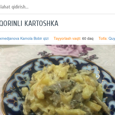
IQORINLI KARTOSHKA
xmedjanova Kamola Bobir qizi
Tayyorlash vaqti:
60 daq
Toifa:
Quy