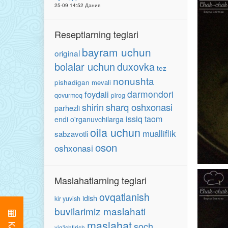
25-09 14:52 Дания
Reseptlarning teglari
bayram uchun
original
bolalar uchun
duxovka
tez
nonushta
pishadigan
mevali
darmondori
foydali
qovurmoq
pirog
shirin
sharq oshxonasi
parhezli
issiq taom
endi o'rganuvchilarga
oila uchun
mualliflik
sabzavotli
oson
oshxonasi
Maslahatlarning teglari
ovqatlanish
idish
kir yuvish
buvilarimiz maslahati
maslahat
soch
yig'ishtirish