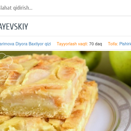
AYEVSKIY
arimova Diyora Baxtiyor qizi
Tayyorlash vaqti:
70 daq
Toifa:
Pishir