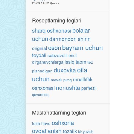
25-09 14:52 Дания
Reseptlarning teglari
bolalar
sharq oshxonasi
uchun
shirin
darmondori
oson
bayram uchun
original
foydali
sabzavotli
endi
issiq taom
o'rganuvchilarga
tez
oila
duxovka
pishadigan
uchun
mualliflik
mevali
pirog
nonushta
oshxonasi
parhezli
qovurmoq
Maslahatlarning teglari
oshxona
toza havo
ovqatlanish
tozalik
kir yuvish