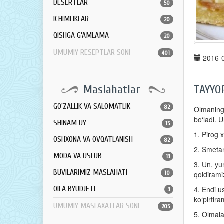
DESERTLAR
50
ICHIMLIKLAR
20
QISHGA G'AMLAMA
20
UMUMIY RESEPTLAR SONI
401
2016-0
Maslahatlar
TAYYO
GO'ZALLIK VA SALOMATLIK
82
Olmaning 
bo‘ladi. U
SHINAM UY
15
1. Pirog 
OSHXONA VA OVQATLANISH
82
2. Smetan
MODA VA USLUB
13
3. Un, yu
BUVILARIMIZ MASLAHATI
10
qoldirami
OILA BYUDJETI
4. Endi u
3
ko‘pirtira
UMUMIY MASLAXATLAR SONI
205
5. Olmala