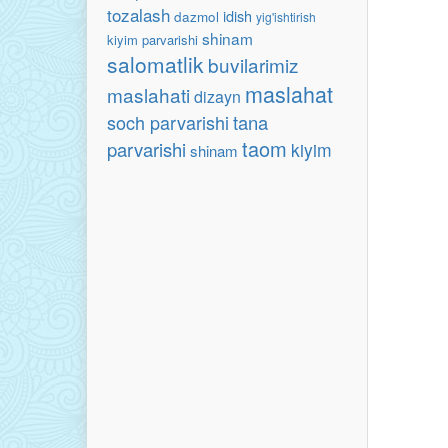
tozalash
idish
dazmol
yig'ishtirish
shinam
kiyim parvarishi
salomatlik
buvilarimiz
maslahat
maslahati
dizayn
soch parvarishi
tana
taom
parvarishi
kiyim
shinam