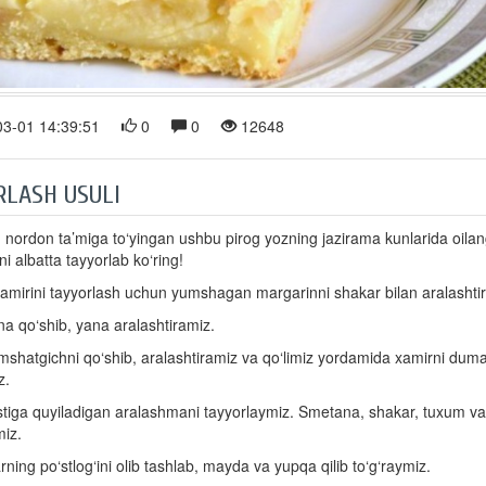
3-01 14:39:51
0
0
12648
RLASH USULI
nordon ta’miga to‘yingan ushbu pirog yozning jazirama kunlarida oila
ni albatta tayyorlab ko‘ring!
xamirini tayyorlash uchun yumshagan margarinni shakar bilan aralashti
a qo‘shib, yana aralashtiramiz.
mshatgichni qo‘shib, aralashtiramiz va qo‘limiz yordamida xamirni duma
z.
stiga quyiladigan aralashmani tayyorlaymiz. Smetana, shakar, tuxum va 
miz.
rning po‘stlog‘ini olib tashlab, mayda va yupqa qilib to‘g‘raymiz.