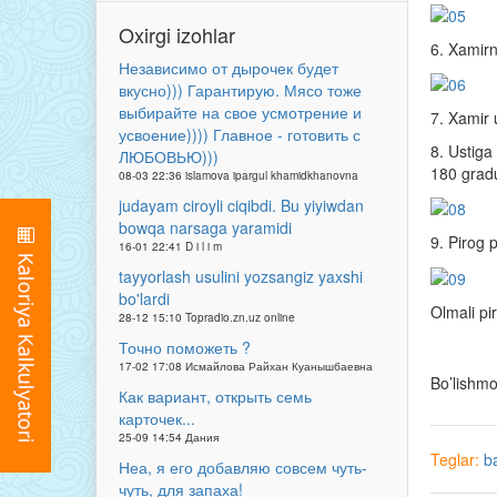
Oxirgi izohlar
6. Xamirn
Независимо от дырочек будет
вкусно))) Гарантирую. Мясо тоже
выбирайте на свое усмотрение и
7. Xamir 
усвоение)))) Главное - готовить с
8. Ustiga
ЛЮБОВЬЮ)))
180 gradu
08-03 22:36 islamova ipargul khamidkhanovna
judayam ciroyli ciqibdi. Bu yiyiwdan
bowqa narsaga yaramidi
9. Pirog 
16-01 22:41 D i l i m
tayyorlash usulini yozsangiz yaxshi
bo'lardi
Olmali pi
28-12 15:10 Topradio.zn.uz online
Точно поможеть ?
17-02 17:08 Исмайлова Райхан Куанышбаевна
Bo’lishm
Как вариант, открыть семь
карточек...
25-09 14:54 Дания
Teglar:
b
Неа, я его добавляю совсем чуть-
чуть, для запаха!