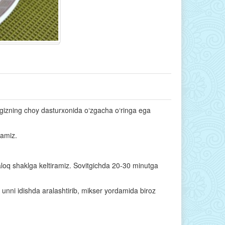
ngizning choy dasturxonida o‘zgacha o‘ringa ega
ramiz.
loq shaklga keltiramiz. Sovitgichda 20-30 minutga
unni idishda aralashtirib, mikser yordamida biroz