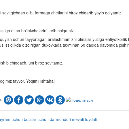
i sovitgichdan olib, formaga chetlarini biroz chiqarib yoyib qo‘yamiz.
ustiga olma bo‘lakchalarini terib chiqamiz.
 quyish uchun tayyorlagan aralashmamizni olmalar yuziga ehtiyotkorlik 
s issiqlikda qizdirilgan duxovkada taxminan 50 daqiqa davomida pishi
pishib chiqqach, uni biroz sovitamiz.
rogimiz tayyor. Yoqimli ishtaha!
oq
ayram uchun
bolalar uchun
darmondori
mevali
foydali