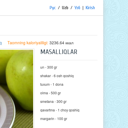
Рус
/
Uzb
/
Узб
|
Kirish
iq
Taomning kaloriyaliligi:
3236.64 ккал
MASALLIQLAR
un - 300 gr
shakar - 6 osh qoshiq
tuxum - 1 dona
olma - 500 gr
smetana - 300 gr
qavartma - 1 choy qoshiq
margarin - 100 gr