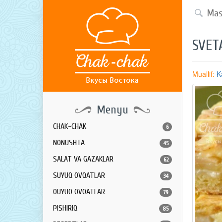
SVET
Muallif:
K
Menyu
CHAK-CHAK
6
NONUSHTA
45
SALAT VA GAZAKLAR
62
SUYUQ OVQATLAR
34
QUYUQ OVQATLAR
79
PISHIRIQ
85