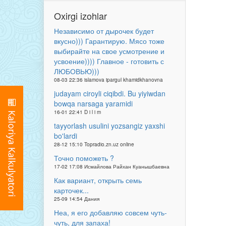
Oxirgi izohlar
Независимо от дырочек будет
вкусно))) Гарантирую. Мясо тоже
выбирайте на свое усмотрение и
усвоение)))) Главное - готовить с
ЛЮБОВЬЮ)))
08-03 22:36 islamova ipargul khamidkhanovna
judayam ciroyli ciqibdi. Bu yiyiwdan
bowqa narsaga yaramidi
16-01 22:41 D i l i m
tayyorlash usulini yozsangiz yaxshi
bo'lardi
28-12 15:10 Topradio.zn.uz online
Точно поможеть ?
17-02 17:08 Исмайлова Райхан Куанышбаевна
Как вариант, открыть семь
карточек...
25-09 14:54 Дания
Неа, я его добавляю совсем чуть-
чуть, для запаха!