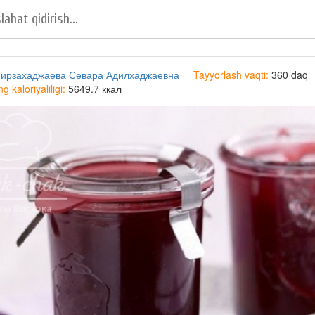
ирзахаджаева Севара Адилхаджаевна
Tayyorlash vaqti:
360 daq
 kaloriyaliligi:
5649.7 ккал