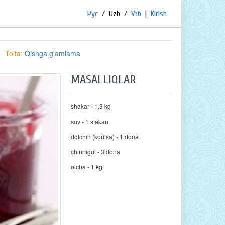
Рус
/
Uzb
/
Узб
|
Kirish
Toifa:
Qishga g'amlama
MASALLIQLAR
shakar - 1,3 kg
suv - 1 stakan
dolchin (koritsa) - 1 dona
chinnigul - 3 dona
olcha - 1 kg