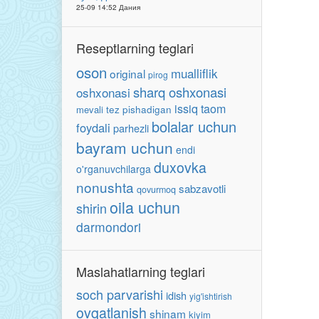
25-09 14:52 Дания
Reseptlarning teglari
oson
mualliflik
original
pirog
sharq oshxonasi
oshxonasi
issiq taom
mevali
tez pishadigan
bolalar uchun
foydali
parhezli
bayram uchun
endi
duxovka
o'rganuvchilarga
nonushta
sabzavotli
qovurmoq
oila uchun
shirin
darmondori
Maslahatlarning teglari
soch parvarishi
idish
yig'ishtirish
ovqatlanish
shinam
kiyim