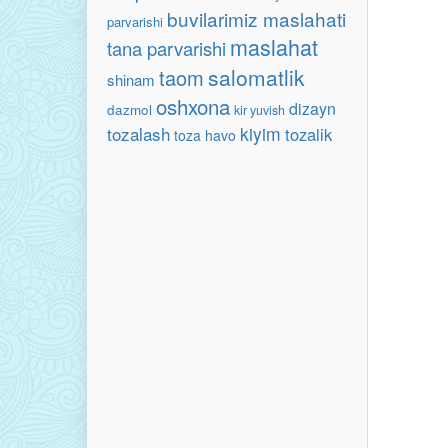
buvilarimiz maslahati
parvarishi
maslahat
tana parvarishi
salomatlik
taom
shinam
oshxona
dizayn
dazmol
kir yuvish
tozalash
kiyim
tozalik
toza havo