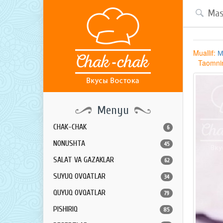
Muallif:
М
Taomning
Menyu
CHAK-CHAK
6
NONUSHTA
45
SALAT VA GAZAKLAR
62
SUYUQ OVQATLAR
34
QUYUQ OVQATLAR
79
PISHIRIQ
85