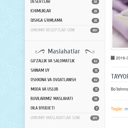
DESERTLAR
50
ICHIMLIKLAR
20
QISHGA G'AMLAMA
20
UMUMIY RESEPTLAR SONI
401
Maslahatlar
2016-0
GO'ZALLIK VA SALOMATLIK
82
SHINAM UY
15
TAYYO
OSHXONA VA OVQATLANISH
82
Bo’lishm
MODA VA USLUB
13
BUVILARIMIZ MASLAHATI
10
OILA BYUDJETI
Teglar:
m
3
UMUMIY MASLAXATLAR SONI
205