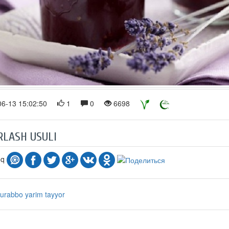
6-13 15:02:50
1
0
6698
RLASH USULI
oq
urabbo
yarim tayyor