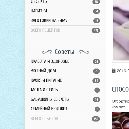
ДЕСЕРТЫ
68
НАПИТКИ
34
ЗАГОТОВКИ НА ЗИМУ
17
ВСЕГО РЕЦЕПТОВ
473
Советы
КРАСОТА И ЗДОРОВЬЕ
24
2016-0
УЮТНЫЙ ДОМ
26
КУХНЯ И ПИТАНИЕ
82
СПОСО
МОДА И СТИЛЬ
6
БАБУШКИНЫ СЕКРЕТЫ
14
Отсортир
компот.
СЕМЕЙНЫЙ БЮДЖЕТ
3
ВСЕГО СОВЕТОВ
155