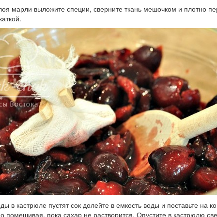
лоя марли выложите специи, сверните ткань мешочком и плотно пе
каткой.
оды в кастрюле пустят сок долейте в емкость воды и поставьте на к
о помешивая, пока сахар не растворится. Опустите в кастрюлю све