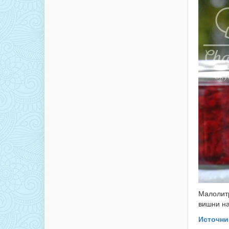
Малолитр
вишни н
Источни