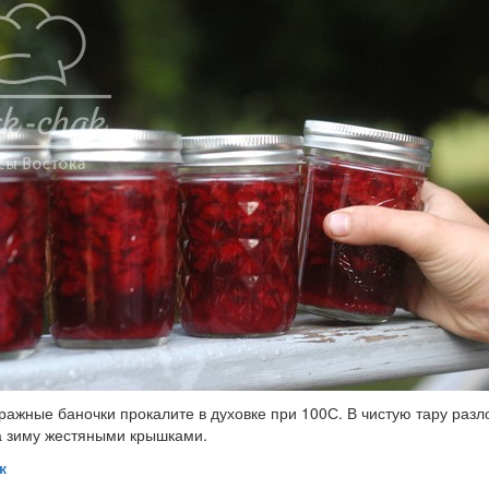
ажные баночки прокалите в духовке при 100С. В чистую тару разло
а зиму жестяными крышками.
к