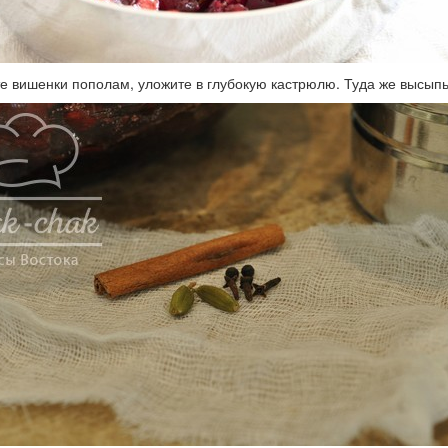
е вишенки пополам, уложите в глубокую кастрюлю. Туда же высыпь