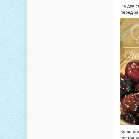
На два с
перед за
Когда яг
постоянн