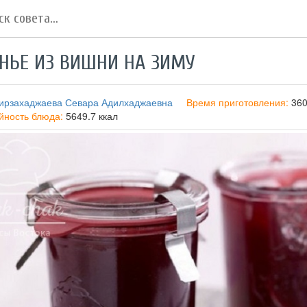
НЬЕ ИЗ ВИШНИ НА ЗИМУ
ирзахаджаева Севара Адилхаджаевна
Время приготовления:
36
йность блюда:
5649.7 ккал