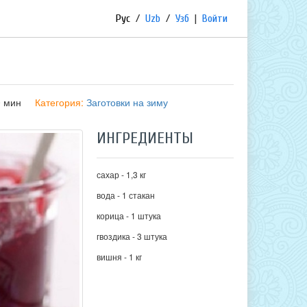
Рус
/
Uzb
/
Узб
|
Войти
0 мин
Категория:
Заготовки на зиму
ИНГРЕДИЕНТЫ
сахар - 1,3 кг
вода - 1 стакан
корица - 1 штука
гвоздика - 3 штука
вишня - 1 кг