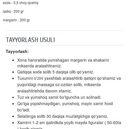
soda - 0,5 choy qoshiq
qatiq - 200 gr
margarin - 200 gr
TAYYORLASH USULI
Tayyorlash:
Xona haroratida yumshagan margarin va shakarni
mikserda aralashtiramiz.
Qatiqqa soda solib 5 daqiqa olib qo'yamiz.
Tuxumni o'zini yaxshilab aralashtirib qatiqni qo'shamiz va
yuqoridagi massaga oz-ozdan solib, mikserda
aralashtirishda davom etamiz.
Tuz va yumshoq xamir bo'lguncha un solinadi.
Qo'lga yopishmaydigan, yumshoq, mayin xamir hosil
bo'ladi.
Selafanga solib 30 daqiqa muzlatgichga qo'yamiz.
Xamirni 1-2 sm qalinlikda yoyib mayda figuralar ( 50-60ta
) kesib olamiz.