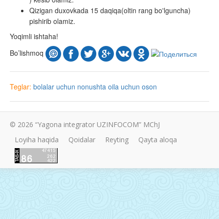
Qizigan duxovkada 15 daqiqa(oltin rang bo'lguncha)
pishirib olamiz.
Yoqimli ishtaha!
Bo’lishmoq
Teglar:
bolalar uchun
nonushta
oila uchun
oson
© 2026 “Yagona integrator UZINFOCOM” MChJ
Loyiha haqida
Qoidalar
Reyting
Qayta aloqa