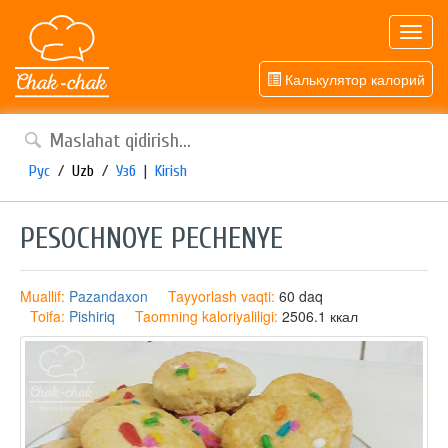
Toggl
navig
Калькулятор калорий
Рус
/
Uzb
/
Узб
|
Kirish
PESOCHNOYE PECHENYE
Muallif:
Pazandaxon
Tayyorlash vaqti:
60 daq
Toifa:
Pishiriq
Taomning kaloriyaliligi:
2506.1 ккал