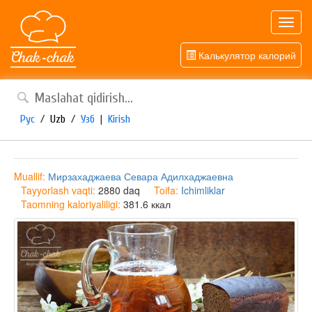
Toggl
navig
Калькулятор калорий
Рус
/
Uzb
/
Узб
|
Kirish
Muallif:
Мирзахаджаева Севара Адилхаджаевна
Tayyorlash vaqti:
2880 daq
Toifa:
Ichimliklar
Taomning kaloriyaliligi:
381.6 ккал