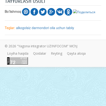
TAYYORLASH USULI
Bo’lishmoq
Teglar:
alkogolsiz
darmondori
oila uchun
tabiiy
© 2026 “Yagona integrator UZINFOCOM” MChJ
Loyiha haqida
Qoidalar
Reyting
Qayta aloqa