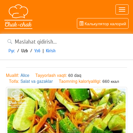
Toggl
navig
Калькулятор калорий
Рус
/
Uzb
/
Узб
|
Kirish
Muallif:
Alice
Tayyorlash vaqti:
60 daq
Toifa:
Salat va gazaklar
Taomning kaloriyaliligi:
660 ккал