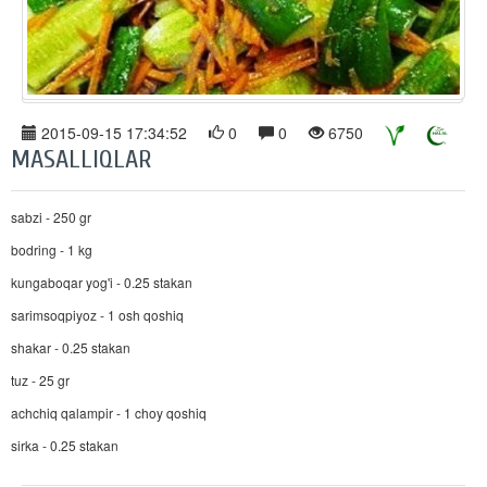
2015-09-15 17:34:52
0
0
6750
MASALLIQLAR
sabzi - 250 gr
bodring - 1 kg
kungaboqar yog'i - 0.25 stakan
sarimsoqpiyoz - 1 osh qoshiq
shakar - 0.25 stakan
tuz - 25 gr
achchiq qalampir - 1 choy qoshiq
sirka - 0.25 stakan