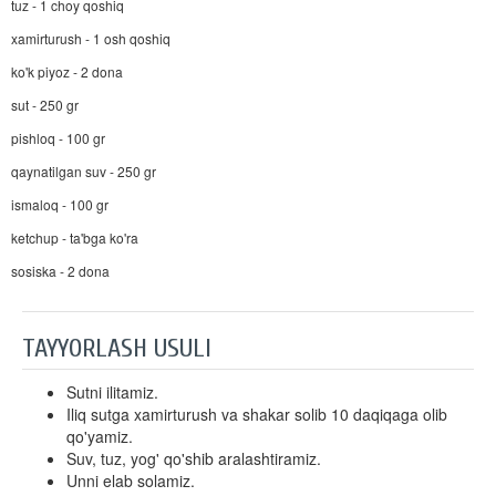
tuz - 1 choy qoshiq
xamirturush - 1 osh qoshiq
ko'k piyoz - 2 dona
sut - 250 gr
pishloq - 100 gr
qaynatilgan suv - 250 gr
ismaloq - 100 gr
ketchup - ta'bga ko'ra
sosiska - 2 dona
TAYYORLASH USULI
Sutni ilitamiz.
Iliq sutga xamirturush va shakar solib 10 daqiqaga olib
qo'yamiz.
Suv, tuz, yog' qo'shib aralashtiramiz.
Unni elab solamiz.