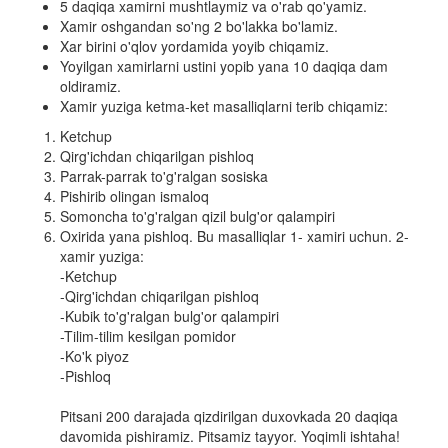
5 daqiqa xamirni mushtlaymiz va o'rab qo'yamiz.
Xamir oshgandan so'ng 2 bo'lakka bo'lamiz.
Xar birini o'qlov yordamida yoyib chiqamiz.
Yoyilgan xamirlarni ustini yopib yana 10 daqiqa dam
oldiramiz.
Xamir yuziga ketma-ket masalliqlarni terib chiqamiz:
Ketchup
Qirg'ichdan chiqarilgan pishloq
Parrak-parrak to'g'ralgan sosiska
Pishirib olingan ismaloq
Somoncha to'g'ralgan qizil bulg'or qalampiri
Oxirida yana pishloq. Bu masalliqlar 1- xamiri uchun. 2-
xamir yuziga:
-Ketchup
-Qirg'ichdan chiqarilgan pishloq
-Kubik to'g'ralgan bulg'or qalampiri
-Tilim-tilim kesilgan pomidor
-Ko'k piyoz
-Pishloq
Pitsani 200 darajada qizdirilgan duxovkada 20 daqiqa
davomida pishiramiz. Pitsamiz tayyor. Yoqimli ishtaha!