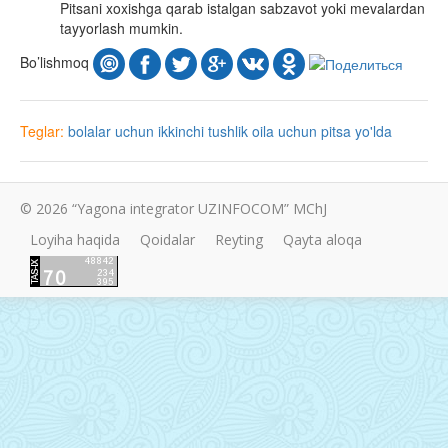
Pitsani xoxishga qarab istalgan sabzavot yoki mevalardan
tayyorlash mumkin.
Bo’lishmoq
Teglar:
bolalar uchun
ikkinchi tushlik
oila uchun
pitsa
yo'lda
© 2026 “Yagona integrator UZINFOCOM” MChJ
Loyiha haqida
Qoidalar
Reyting
Qayta aloqa