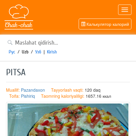
Toggl
navig
Калькулятор калорий
Рус
/
Uzb
/
Узб
|
Kirish
PITSA
Muallif:
Pazandaxon
Tayyorlash vaqti:
120 daq
Toifa:
Pishiriq
Taomning kaloriyaliligi:
1657.16 ккал