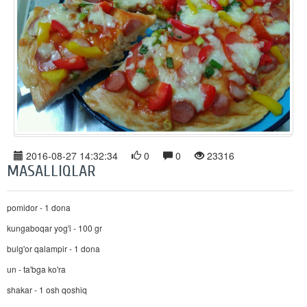
2016-08-27 14:32:34
0
0
23316
MASALLIQLAR
pomidor - 1 dona
kungaboqar yog'i - 100 gr
bulg'or qalampir - 1 dona
un - ta'bga ko'ra
shakar - 1 osh qoshiq