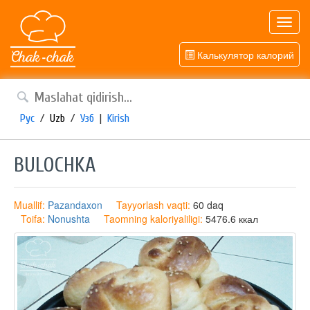
Toggl
navig
Калькулятор калорий
Рус
/
Uzb
/
Узб
|
Kirish
BULOCHKA
Muallif:
Pazandaxon
Tayyorlash vaqti:
60 daq
Toifa:
Nonushta
Taomning kaloriyaliligi:
5476.6 ккал