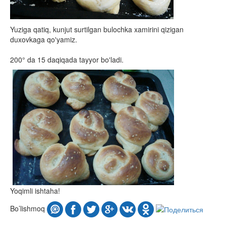
Yuziga qatiq, kunjut surtilgan bulochka xamirini qizigan
duxovkaga qo'yamiz.
200° da 15 daqiqada tayyor bo'ladi.
Yoqimli ishtaha!
Bo’lishmoq