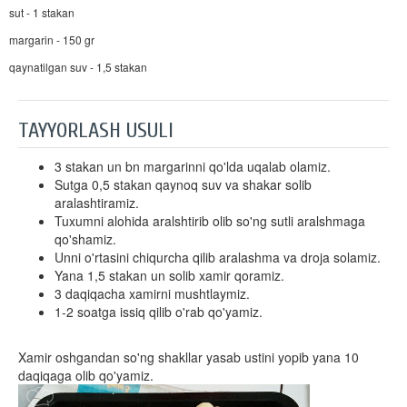
sut - 1 stakan
margarin - 150 gr
qaynatilgan suv - 1,5 stakan
TAYYORLASH USULI
3 stakan un bn margarinni qo'lda uqalab olamiz.
Sutga 0,5 stakan qaynoq suv va shakar solib
aralashtiramiz.
Tuxumni alohida aralshtirib olib so'ng sutli aralshmaga
qo'shamiz.
Unni o'rtasini chiqurcha qilib aralashma va droja solamiz.
Yana 1,5 stakan un solib xamir qoramiz.
3 daqiqacha xamirni mushtlaymiz.
1-2 soatga issiq qilib o'rab qo'yamiz.
Xamir oshgandan so'ng shakllar yasab ustini yopib yana 10
daqiqaga olib qo'yamiz.