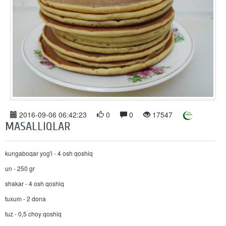
2016-09-06 06:42:23
0
0
17547
MASALLIQLAR
kungaboqar yog'i - 4 osh qoshiq
un - 250 gr
shakar - 4 osh qoshiq
tuxum - 2 dona
tuz - 0,5 choy qoshiq