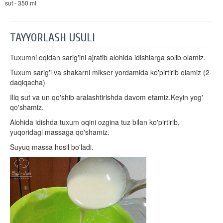
sut - 350 ml
TAYYORLASH USULI
Tuxumni oqidan sarig'ini ajratib alohida idishlarga solib olamiz.
Tuxum sarig'i va shakarni mikser yordamida ko'pirtirib olamiz (2
daqiqacha)
Iliq sut va un qo'shib aralashtirishda davom etamiz.Keyin yog'
qo'shamiz.
Alohida idishda tuxum oqini ozgina tuz bilan ko'pirtirib,
yuqoridagi massaga qo'shamiz.
Suyuq massa hosil bo'ladi.