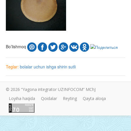
Bo’lishmoq
Teglar:
bolalar uchun
ishga
shirin
sutli
© 2026 “Yagona integrator UZINFOCOM” MChJ
Loyiha haqida
Qoidalar
Reyting
Qayta aloqa