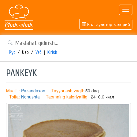
Toggl
navig
Калькулятор калорий
Рус
/
Uzb
/
Узб
|
Kirish
PANKEYK
Muallif:
Pazandaxon
Tayyorlash vaqti:
50 daq
Toifa:
Nonushta
Taomning kaloriyaliligi:
2416.6 ккал