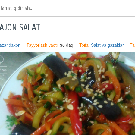
AJON SALAT
azandaxon
Tayyorlash vaqti:
30 daq
Toifa:
Salat va gazaklar
Ta