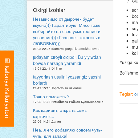
Gaz
Oxirgi izohlar
som
bod
Независимо от дырочек будет
ma
вкусно))) Гарантирую. Мясо тоже
so
выбирайте на свое усмотрение и
tu
усвоение)))) Главное - готовить с
qa
ЛЮБОВЬЮ)))
mu
08-03 22:36 islamova ipargul khamidkhanovna
ko'
judayam ciroyli ciqibdi. Bu yiyiwdan
Yuziga ku
bowqa narsaga yaramidi
16-01 22:41 D i l i m
Bo’lishm
tayyorlash usulini yozsangiz yaxshi
bo'lardi
28-12 15:10 Topradio.zn.uz online
Teglar:
o
Точно поможеть ?
17-02 17:08 Исмайлова Райхан Куанышбаевна
Как вариант, открыть семь
карточек...
25-09 14:54 Дания
Неа, я его добавляю совсем чуть-
чуть, для запаха!