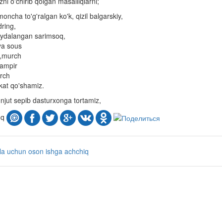
ni o'chirib qolgan masalliqlarni;
oncha to'g'ralgan ko'k, qizil balgarskiy,
ring,
ydalangan sarimsoq,
ya sous
z,murch
lampir
rch
kat qo'shamiz.
njut sepib dasturxonga tortamiz,
oq
ila uchun
oson
ishga
achchiq