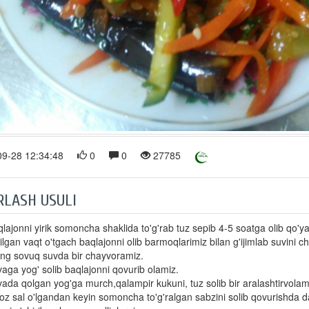
9-28 12:34:48
0
0
27785
RLASH USULI
lajonni yirik somoncha shaklida to'g'rab tuz sepib 4-5 soatga olib qo'y
ilgan vaqt o'tgach baqlajonni olib barmoqlarimiz bilan g'ijimlab suvini c
'ng sovuq suvda bir chayvoramiz.
aga yog' solib baqlajonni qovurib olamiz.
ada qolgan yog'ga murch,qalampir kukuni, tuz solib bir aralashtirvolam
oz sal o'lgandan keyin somoncha to'g'ralgan sabzini solib qovurishda 