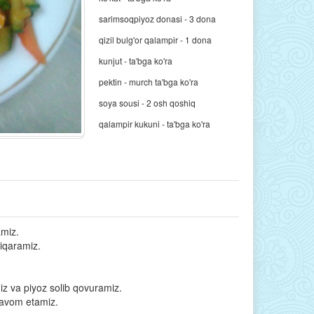
sarimsoqpiyoz donasi - 3 dona
qizil bulg'or qalampir - 1 dona
kunjut - ta'bga ko'ra
pektin - murch ta'bga ko'ra
soya sousi - 2 osh qoshiq
qalampir kukuni - ta'bga ko'ra
amiz.
hiqaramiz.
iz va piyoz solib qovuramiz.
davom etamiz.