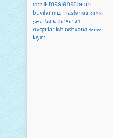
maslahat
taom
tozalik
buvilarimiz maslahati
idish
kir
tana parvarishi
yuvish
oshxona
ovqatlanish
dazmol
kiyim