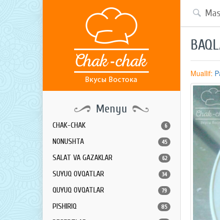
BAQL
Muallif:
P
Menyu
CHAK-CHAK
6
NONUSHTA
45
SALAT VA GAZAKLAR
62
SUYUQ OVQATLAR
34
QUYUQ OVQATLAR
79
PISHIRIQ
85