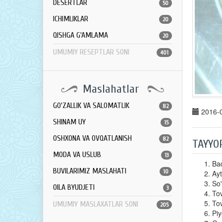
DESERTLAR
50
ICHIMLIKLAR
20
QISHGA G'AMLAMA
20
UMUMIY RESEPTLAR SONI
401
Maslahatlar
GO'ZALLIK VA SALOMATLIK
82
2016-0
SHINAM UY
15
OSHXONA VA OVQATLANISH
82
TAYYO
MODA VA USLUB
13
Baq
BUVILARIMIZ MASLAHATI
10
Ayt
So
OILA BYUDJETI
3
Tov
Tov
UMUMIY MASLAXATLAR SONI
205
Piy