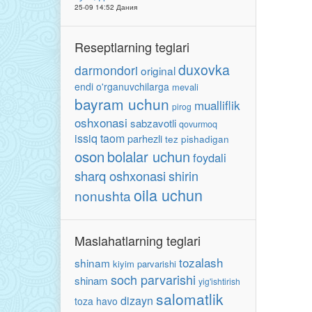
25-09 14:52 Дания
Reseptlarning teglari
duxovka
darmondori
original
endi o'rganuvchilarga
mevali
bayram uchun
mualliflik
pirog
oshxonasi
sabzavotli
qovurmoq
issiq taom
parhezli
tez pishadigan
oson
bolalar uchun
foydali
sharq oshxonasi
shirin
oila uchun
nonushta
Maslahatlarning teglari
tozalash
shinam
kiyim parvarishi
soch parvarishi
shinam
yig'ishtirish
salomatlik
dizayn
toza havo