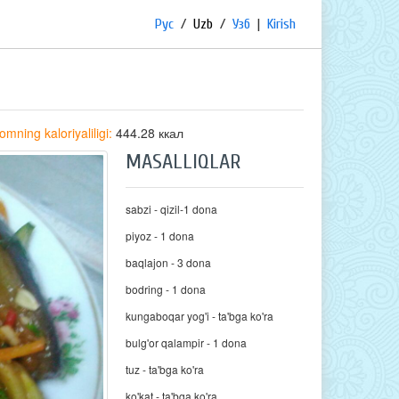
Рус
/
Uzb
/
Узб
|
Kirish
omning kaloriyaliligi:
444.28 ккал
MASALLIQLAR
sabzi - qizil-1 dona
piyoz - 1 dona
baqlajon - 3 dona
bodring - 1 dona
kungaboqar yog'i - ta'bga ko'ra
bulg'or qalampir - 1 dona
tuz - ta'bga ko'ra
ko'kat - ta'bga ko'ra