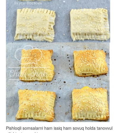
Pishloqli somsalarni ham issiq ham sovuq holda tanovvul