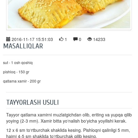
2016-11-17 15:51:03
1
0
14233
MASALLIQLAR
sut - 1 osh qoshiq
pishloq - 150 gr
qatlama xamir - 200 gr
TAYYORLASH USULI
Tayyor qatlama xamirni muzlatgichdan olib, eriting va yupqa qilib
yoying (2-3 mm). Xamir bitta yo‘nalish bo‘yicha yoyilishi kerak.
12 x 6 sm to‘rtburchak shaklida kesing. Pishloqni qalinligi 5 mm,
hajmi 4-5 sm shaklida to‘rtburchak qilib kesing.