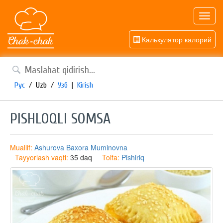
Toggl
navig
Калькулятор калорий
Рус
/
Uzb
/
Узб
|
Kirish
PISHLOQLI SOMSA
Muallif:
Ashurova Baxora Muminovna
Tayyorlash vaqti:
35 daq
Toifa:
Pishiriq