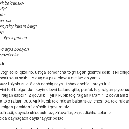
'k balgariskiy
dig'
lder
hesnok
oreyskiy karam bargi
rp
a dlya lagmana
iq arpa bodiyon
vyozdichka
sh:
og' solib, qizdirib, ustiga somoncha to'g'ralgan goshtni solib, seli ch
oyali sous solib, 15 daqiqa past olovda dimlab qo'yamiz.
ous:
1piyola suv+2 osh qoshiq soya+1choy qoshiq koreys tuzi.
vini tortib olgandan keyin olovni baland qilib, parrak to'g'ralgan piyoz s
g'ralgan sabzi 1-2 qovurib + yirik kubik to'g'ralgan karam 1-2 qovuramiz
to'g'ralgan trup, yirik kubik to'g'ralgan balgariskiy, chesnok, to'g'ralga
g'ralgan pomidorni qo'shib 1qovuramiz
v solinadi, qaynab chiqqach tuz, ziravorlar, zvyozdichka solamiz.
iqa qaynagach qayla tayyor bo'ladi.