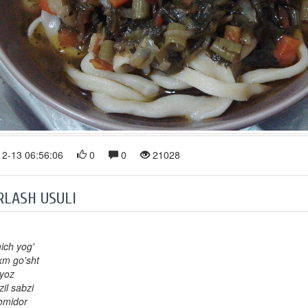
2-13 06:56:06
0
0
21028
RLASH USULI
ich yog'
xm go'sht
iyoz
zil sabzi
omidor