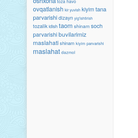
oshxona
toza havo
ovqatlanish
tana
kiyim
kir yuvish
parvarishi
dizayn
yig'ishtirish
taom
soch
tozalik
shinam
idish
buvilarimiz
parvarishi
maslahati
shinam
kiyim parvarishi
maslahat
dazmol