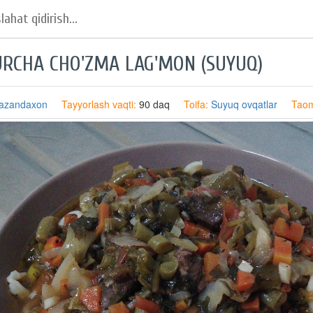
URCHA CHO'ZMA LAG'MON (SUYUQ)
azandaxon
Tayyorlash vaqti:
90 daq
Toifa:
Suyuq ovqatlar
Taomn