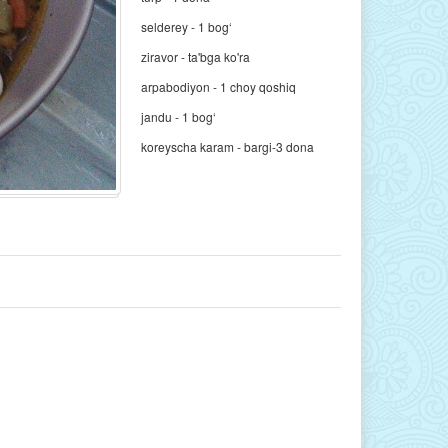
selderey - 1 bog‘
ziravor - ta'bga ko'ra
arpabodiyon - 1 choy qoshiq
jandu - 1 bog‘
koreyscha karam - bargi-3 dona