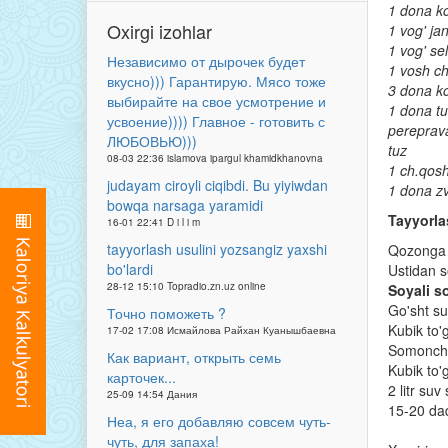
1 dona ko
Oxirgi izohlar
1 vog' jan
1 vog' se
Независимо от дырочек будет
1 vosh c
вкусно))) Гарантирую. Мясо тоже
3 dona k
выбирайте на свое усмотрение и
1 dona tu
усвоение)))) Главное - готовить с
pereprav
ЛЮБОВЬЮ)))
tuz
08-03 22:36 islamova ipargul khamidkhanovna
1 ch.qosh
judayam ciroyli ciqibdi. Bu yiyiwdan
1 dona z
bowqa narsaga yaramidi
Tayyorla
16-01 22:41 D i l i m
tayyorlash usulini yozsangiz yaxshi
Qozonga y
bo'lardi
Ustidan s
28-12 15:10 Topradio.zn.uz online
Soyali s
Go'sht su
Точно поможеть ?
Kubik to'
17-02 17:08 Исмайлова Райхан Куанышбаевна
Somoncha 
Как вариант, открыть семь
Kubik to'
карточек...
2 litr su
25-09 14:54 Дания
15-20 daq
Неа, я его добавляю совсем чуть-
чуть, для запаха!