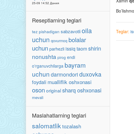
Xamiri
qo
25-09 14:52 Дания
Bo’lishm
Reseptlarning teglari
oila
sabzavotli
Teglar:
i
tez pishadigan
uchun
bolalar
qovurmoq
uchun
shirin
issiq taom
parhezli
nonushta
endi
pirog
bayram
o'rganuvchilarga
uchun
duxovka
darmondori
mualliflik oshxonasi
foydali
oson
sharq oshxonasi
original
mevali
Maslahatlarning teglari
salomatlik
tozalash