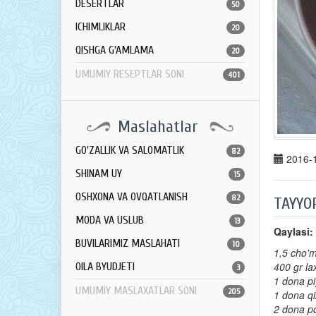
DESERTLAR
50
ICHIMLIKLAR
20
QISHGA G'AMLAMA
20
UMUMIY RESEPTLAR SONI
401
Maslahatlar
GO'ZALLIK VA SALOMATLIK
82
2016-1
SHINAM UY
15
OSHXONA VA OVQATLANISH
82
TAYYO
MODA VA USLUB
13
Qaylasi:
BUVILARIMIZ MASLAHATI
10
1,5 cho'm
400 gr la
OILA BYUDJETI
3
1 dona p
UMUMIY MASLAXATLAR SONI
205
1 dona qi
2 dona p