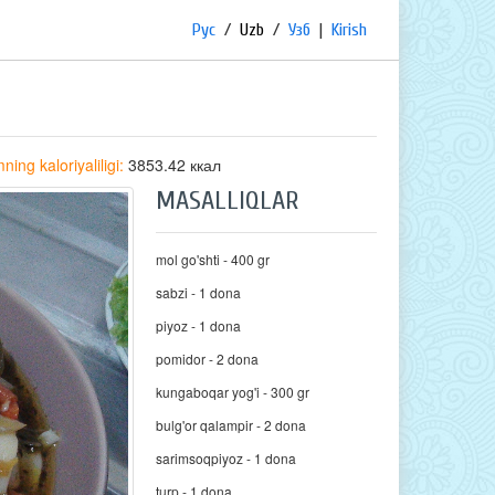
Рус
/
Uzb
/
Узб
|
Kirish
ing kaloriyaliligi:
3853.42 ккал
MASALLIQLAR
mol go'shti - 400 gr
sabzi - 1 dona
piyoz - 1 dona
pomidor - 2 dona
kungaboqar yog'i - 300 gr
bulg'or qalampir - 2 dona
sarimsoqpiyoz - 1 dona
turp - 1 dona