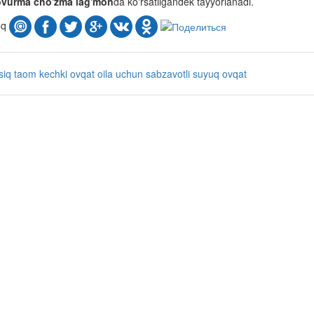
vurma cho'zma lag'mon
da ko'rsatilgandek tayyorlanadi.
oq
ssiq taom
kechki ovqat
oila uchun
sabzavotli
suyuq ovqat