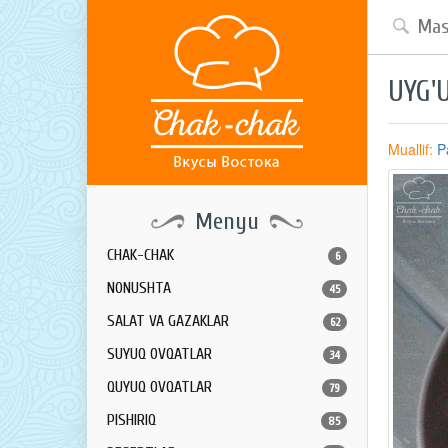
UYG'
Muallif:
P
Menyu
CHAK-CHAK
6
NONUSHTA
45
SALAT VA GAZAKLAR
62
SUYUQ OVQATLAR
34
QUYUQ OVQATLAR
79
PISHIRIQ
85