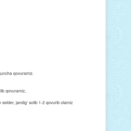
iqquncha qovuramiz.
olib qovuramiz,
n selder, jandig' solib 1-2 qovurib olamiz