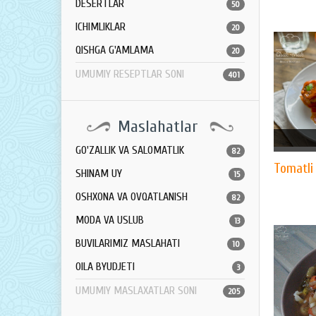
DESERTLAR
50
ICHIMLIKLAR
20
QISHGA G'AMLAMA
20
UMUMIY RESEPTLAR SONI
401
Maslahatlar
GO'ZALLIK VA SALOMATLIK
82
Tomatli
SHINAM UY
15
OSHXONA VA OVQATLANISH
82
MODA VA USLUB
13
BUVILARIMIZ MASLAHATI
10
OILA BYUDJETI
3
UMUMIY MASLAXATLAR SONI
205