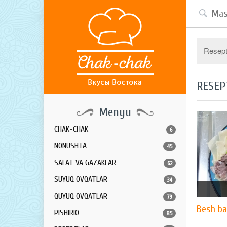
Resept 
RESEP
Menyu
CHAK-CHAK
6
NONUSHTA
45
SALAT VA GAZAKLAR
62
SUYUQ OVQATLAR
34
QUYUQ OVQATLAR
79
Besh ba
PISHIRIQ
85