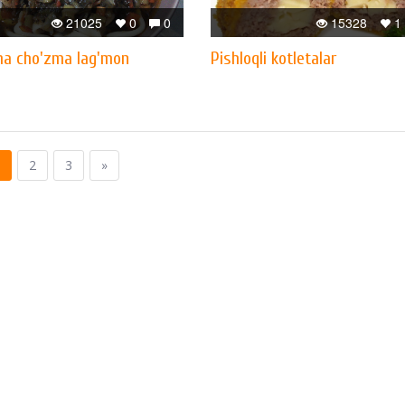
21025
0
0
15328
1
ha cho'zma lag'mon
Pishloqli kotletalar
2
3
»