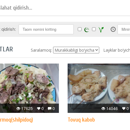
qidirish:
TLAR
Saralamoq:
Layklar bo’yic
17625
0
0
14046
0
rmoq(shilpidoq)
Tovuq kabob