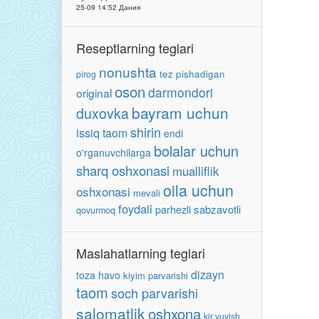
25-09 14:52 Дания
Reseptlarning teglari
nonushta
tez pishadigan
pirog
oson
darmondori
original
bayram uchun
duxovka
shirin
issiq taom
endi
bolalar uchun
o'rganuvchilarga
sharq oshxonasi
mualliflik
oila uchun
oshxonasi
mevali
foydali
parhezli
sabzavotli
qovurmoq
Maslahatlarning teglari
dizayn
toza havo
kiyim parvarishi
taom
soch parvarishi
salomatlik
oshxona
kir yuvish