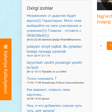
Oxirgi izohlar
Независимо от дырочек будет
Uyg'urc
вкусно))) Гарантирую. Мясо тоже
(suyuq)
выбирайте на свое усмотрение и
усвоение)))) Главное - готовить с
ЛЮБОВЬЮ)))
08-03 22:36 islamova ipargul khamidkhanovna
«
1
judayam ciroyli ciqibdi. Bu yiyiwdan
bowqa narsaga yaramidi
16-01 22:41 D i l i m
tayyorlash usulini yozsangiz yaxshi
bo'lardi
28-12 15:10 Topradio.zn.uz online
Точно поможеть ?
17-02 17:08 Исмайлова Райхан Куанышбаевна
Как вариант, открыть семь
карточек...
25-09 14:54 Дания
Неа, я его добавляю совсем чуть-
чуть, для запаха!