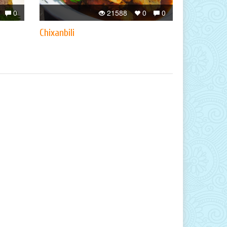
0
21588
0
0
Chixanbili