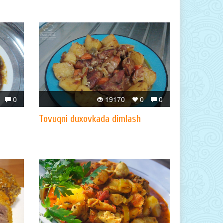
0
19170
0
0
Tovuqni duxovkada dimlash