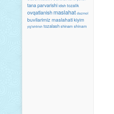
tana parvarishi
tozalik
idish
maslahat
ovqatlanish
dazmol
buvilarimiz maslahati
kiyim
tozalash
shinam
shinam
yig'ishtirish