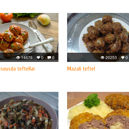
14676
0
0
20253
0
 sousda teftellar
Mazali teftel