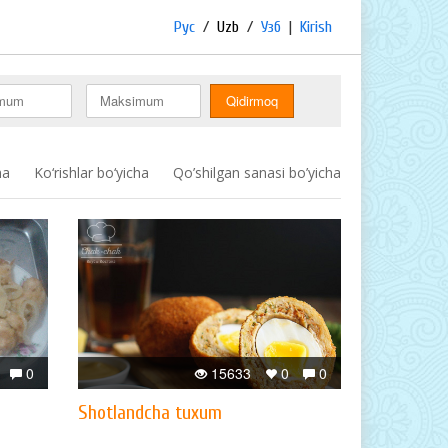
Рус
/
Uzb
/
Узб
|
Kirish
ha
Ko‘rishlar bo‘yicha
Qo’shilgan sanasi bo’yicha
0
15633
0
0
Shotlandcha tuxum